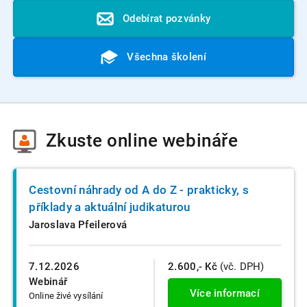
Odebírat pozvánky
Všechna školení
Zkuste
online webináře
Cestovní náhrady od A do Z - prakticky, s
příklady a aktuální judikaturou
Jaroslava Pfeilerová
7.12.2026
2.600,- Kč
(vč. DPH)
Webinář
Více informací
Online živé vysílání