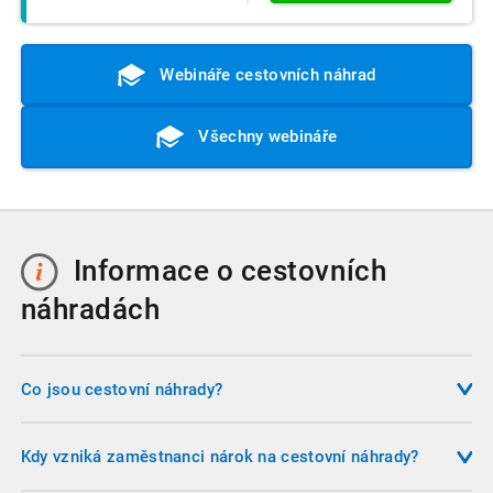
Webináře cestovních náhrad
Všechny webináře
Informace o cestovních
náhradách
Co jsou cestovní náhrady?
Cestovní náhrady představují zákonné plnění, které
zaměstnavatel poskytuje zaměstnanci v souvislosti s
Kdy vzniká zaměstnanci nárok na cestovní náhrady?
výkonem práce mimo sjednané místo výkonu práce. Jsou