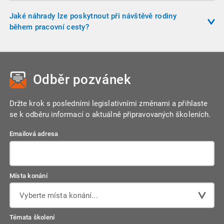
Při vyúčtování cestovních náhrad v cizí měně se používají
může poskytnout i kapesné až do výše 40 % zahraničního
kurzy ČNB platné v den výplaty zálohy nebo v den nástupu na
Jaké náhrady lze poskytnout při návštěvě rodiny
stravného.
cestu. Zaměstnavatel může ve vnitřní směrnici stanovit
během pracovní cesty?
pravidla zaokrouhlování a použití pevných kurzů.
Při dlouhodobé pracovní cestě (nad 1 měsíc) může
zaměstnavatel předem sjednat podmínky návštěvy rodiny. V
takovém případě lze proplatit jízdní výdaje, včetně letecké
Odběr pozvánek
přepravy, pokud byla dohodnuta předem.
Držte krok s posledními legislativními změnami a přihlaste
se k odběru informací o aktuálně připravovaných školeních.
Emailová adresa
Místa konání
Vyberte místa konání...
Témata školení