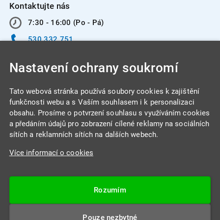
Kontaktujte nás
7:30 - 16:00 (Po - Pá)
530 332 751
info@integracentrum.cz
Nastavení ochrany soukromí
Odběr pozvánek
na email
Tato webová stránka používá soubory cookies k zajištění
funkčnosti webu a s Vaším souhlasem i k personalizaci
obsahu. Prosíme o potvrzení souhlasu s využíváním cookies
INTEGRA CENTRUM s.r.o.
a předáním údajů pro zobrazení cílené reklamy na sociálních
Jabloňová 662/7
sítích a reklamních sítích na dalších webech.
621 00 Brno
Více informací o cookies
IČ: 26234203
DIČ: CZ26234203
Rozumím
Datová schránka: 4beca6d
Pouze nezbytné