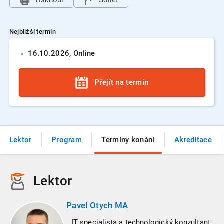
Tisknout
Sdílet
Nejbližší termín
16.10.
2026
, Online
Přejít na termín
Lektor
Program
Termíny konání
Akreditace
Lektor
Pavel Otych MA
IT specialista a technologický konzultant.