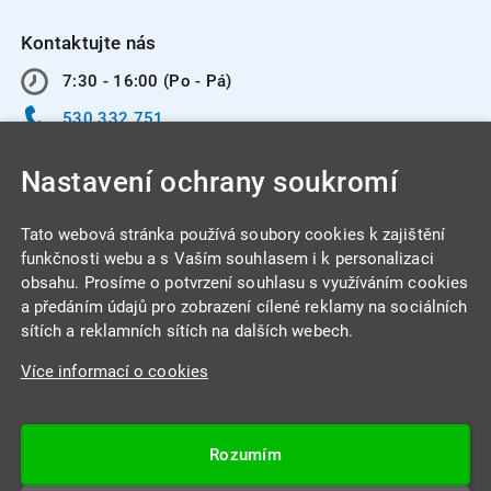
Kontaktujte nás
7:30 - 16:00 (Po - Pá)
530 332 751
info@integracentrum.cz
Nastavení ochrany soukromí
Odběr pozvánek
na email
Tato webová stránka používá soubory cookies k zajištění
funkčnosti webu a s Vaším souhlasem i k personalizaci
obsahu. Prosíme o potvrzení souhlasu s využíváním cookies
INTEGRA CENTRUM s.r.o.
a předáním údajů pro zobrazení cílené reklamy na sociálních
Jabloňová 662/7
sítích a reklamních sítích na dalších webech.
621 00 Brno
Více informací o cookies
IČ: 26234203
DIČ: CZ26234203
Rozumím
Datová schránka: 4beca6d