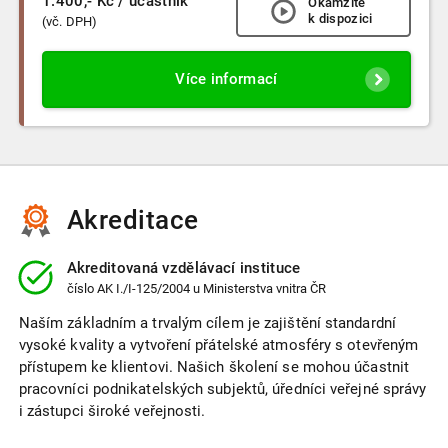
1.400,- Kč
/ účastník
Okamžitě
k dispozici
(vč. DPH)
Více informací
Akreditace
Akreditovaná vzdělávací instituce
číslo
AK I./I-125/2004
u Ministerstva vnitra ČR
Naším základním a trvalým cílem je zajištění standardní
vysoké kvality a vytvoření přátelské atmosféry s otevřeným
přístupem ke klientovi. Našich školení se mohou účastnit
pracovníci podnikatelských subjektů, úředníci veřejné správy
i zástupci široké veřejnosti.