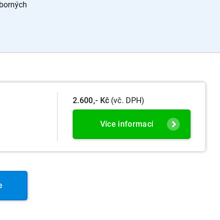
dborných
2.600,- Kč
(vč. DPH)
Více informací
e