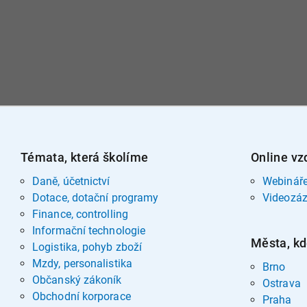
Témata, která školíme
Online vz
Daně, účetnictví
Webinář
Dotace, dotační programy
Videozá
Finance, controlling
Informační technologie
Města, kd
Logistika, pohyb zboží
Mzdy, personalistika
Brno
Občanský zákoník
Ostrava
Obchodní korporace
Praha