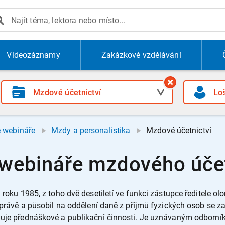
Videozáznamy
Zakázkové vzdělávání
e webináře
Mzdy a personalistika
Mzdové účetnictví
- webináře mzdového účet
d roku 1985, z toho dvě desetiletí ve funkci zástupce ředitele 
é správě a působil na oddělení daně z příjmů fyzických osob se 
ěnuje přednáškové a publikační činnosti. Je uznávaným odborní