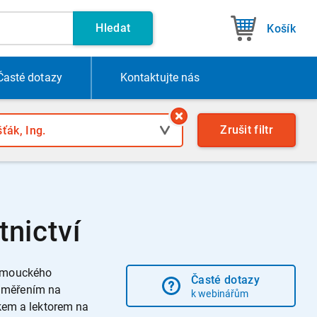
Hledat
Košík
Časté dotazy
Kontakt
ujte nás
Zrušit
filtr
nictví
olomouckého
Časté dotazy
zaměřením na
k webinářům
kem a lektorem na