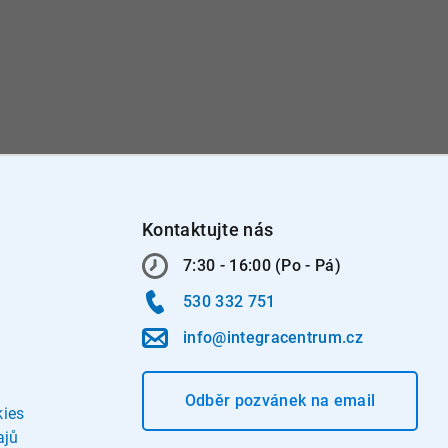
Kontaktujte nás
7:30 - 16:00 (Po - Pá)
530 332 751
info@integracentrum.cz
Odběr pozvánek
na email
kies
ajů