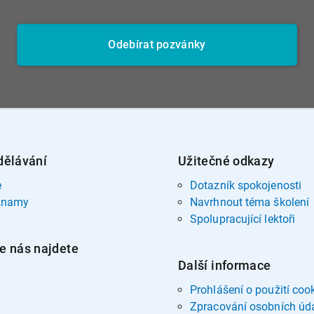
Odebírat pozvánky
dělávání
Užitečné odkazy
e
Dotazník spokojenosti
znamy
Navrhnout téma školení
Spolupracující lektoři
e nás najdete
Další informace
Prohlášení o použití coo
Zpracování osobních úd