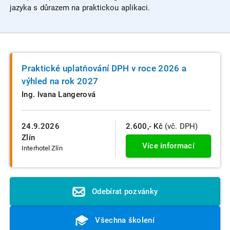
jazyka s důrazem na praktickou aplikaci.
Praktické uplatňování DPH v roce 2026 a
výhled na rok 2027
Ing. Ivana Langerová
24.9.2026
2.600,- Kč
(vč. DPH)
Zlín
Více informací
Interhotel Zlín
Odebírat pozvánky
Všechna školení