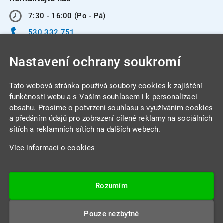
7:30 - 16:00 (Po - Pá)
530 332 751
info@integracentrum.cz
Nastavení ochrany soukromí
Odběr pozvánek
na email
Tato webová stránka používá soubory cookies k zajištění
funkčnosti webu a s Vaším souhlasem i k personalizaci
obsahu. Prosíme o potvrzení souhlasu s využíváním cookies
INTEGRA CENTRUM s.r.o.
a předáním údajů pro zobrazení cílené reklamy na sociálních
Jabloňová 662/7
sítích a reklamních sítích na dalších webech.
621 00 Brno
Více informací o cookies
IČ: 26234203
DIČ: CZ26234203
Rozumím
Datová schránka: 4beca6d
Pouze nezbytné