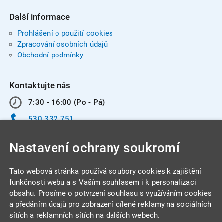
Další informace
Prohlášení o použití cookies
Zpracování osobních údajů
Obchodní podmínky
Kontaktujte nás
7:30 - 16:00 (Po - Pá)
530 332 751
info@integracentrum.cz
Nastavení ochrany soukromí
Odběr pozvánek
na email
Tato webová stránka používá soubory cookies k zajištění
funkčnosti webu a s Vaším souhlasem i k personalizaci
obsahu. Prosíme o potvrzení souhlasu s využíváním cookies
INTEGRA CENTRUM s.r.o.
a předáním údajů pro zobrazení cílené reklamy na sociálních
Jabloňová 662/7
sítích a reklamních sítích na dalších webech.