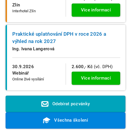
Zlín
Více informací
Interhotel Zlín
Praktické uplatňování DPH v roce 2026 a
výhled na rok 2027
Ing. Ivana Langerová
30.9.2026
2.600,- Kč
(vč. DPH)
Webinář
Více informací
Online živé vysílání
Odebírat pozvánky
Všechna školení