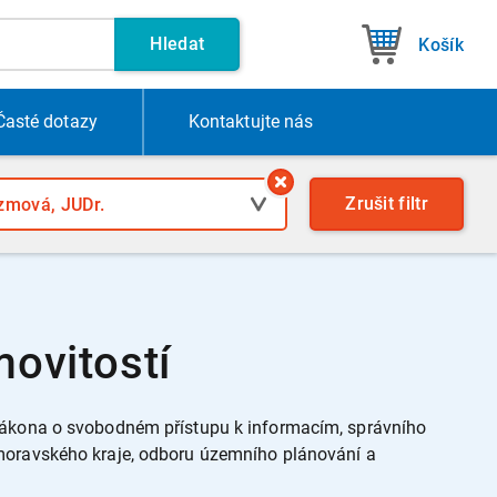
Hledat
Košík
Časté dotazy
Kontakt
ujte nás
Zrušit
filtr
ovitostí
 zákona o svobodném přístupu k informacím, správního
omoravského kraje, odboru územního plánování a