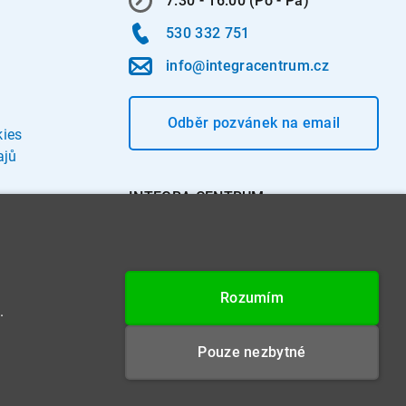
7:30 - 16:00 (Po - Pá)
530 332 751
info@integracentrum.cz
Odběr pozvánek
na email
kies
ajů
INTEGRA CENTRUM s.r.o.
Jabloňová 662/7
621 00 Brno
IČ: 26234203
Rozumím
DIČ: CZ26234203
.
Datová schránka: 4beca6d
Pouze nezbytné