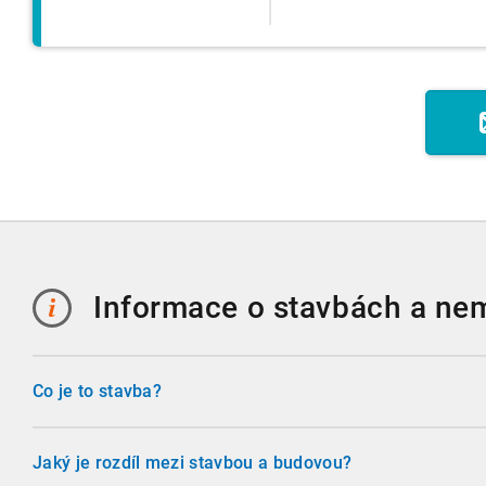
Informace o stavbách a ne
Co je to stavba?
Stavbou se rozumí stavební dílo vzniklé stavební nebo mon
stavebních výrobků, materiálů nebo konstrukcí, určené k u
Jaký je rozdíl mezi stavbou a budovou?