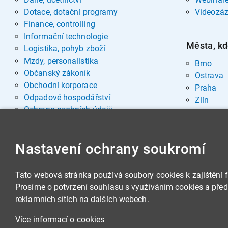
Dotace, dotační programy
Videozá
Finance, controlling
Informační technologie
Města, kd
Logistika, pohyb zboží
Mzdy, personalistika
Brno
Občanský zákoník
Ostrava
Obchodní korporace
Praha
Odpadové hospodářství
Zlín
Ochrana osobních údajů
Pohřebnictví
Rozvoj osobnosti
Nastavení ochrany soukromí
Sociální oblast
Spisová služba, archivnictví
Stavby, nemovitosti
Tato webová stránka používá soubory cookies k zajištění 
Veřejná správa
Prosíme o potvrzení souhlasu s využíváním cookies a předá
Veřejné zakázky
reklamních sítích na dalších webech.
Zbrojní legislativa
Více informací o cookies
Životní prostředí