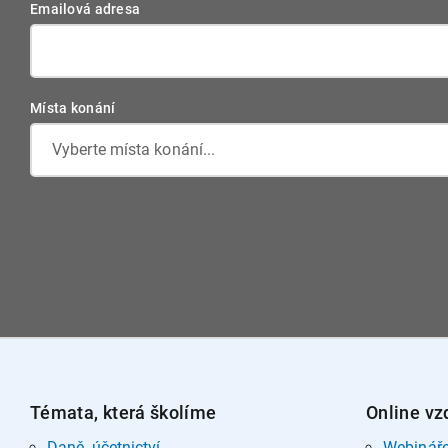
Emailová adresa
Místa konání
Vyberte místa konání...
Témata, která školíme
Online vz
Daně, účetnictví
Webinář