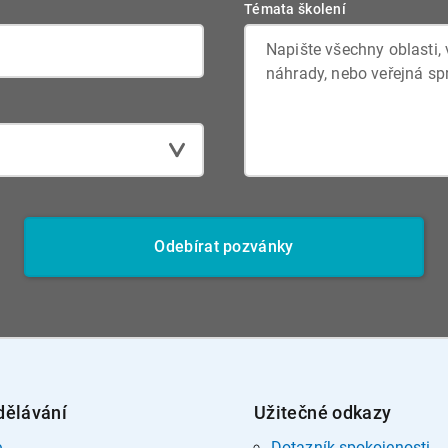
Témata školení
Odebírat pozvánky
dělávání
Užitečné odkazy
e
Dotazník spokojenosti