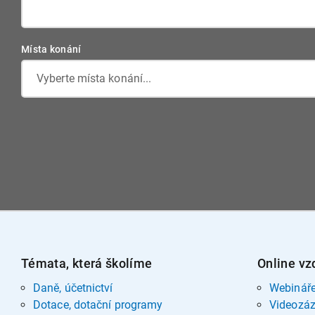
Místa konání
Vyberte místa konání...
Témata, která školíme
Online vz
Daně, účetnictví
Webinář
Dotace, dotační programy
Videozá