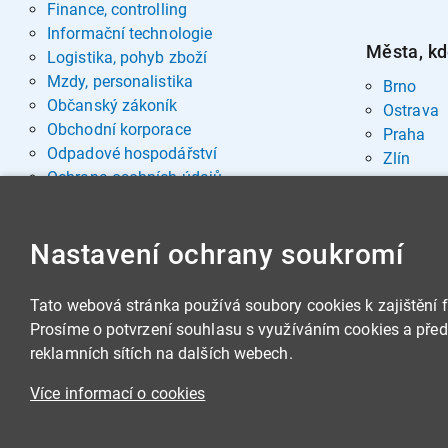
Finance, controlling
Informační technologie
Města, kd
Logistika, pohyb zboží
Mzdy, personalistika
Brno
Občanský zákoník
Ostrava
Obchodní korporace
Praha
Odpadové hospodářství
Zlín
Ochrana osobních údajů
Pohřebnictví
Rozvoj osobnosti
Nastavení ochrany soukromí
Sociální oblast
Spisová služba, archivnictví
Stavby, nemovitosti
Tato webová stránka používá soubory cookies k zajištění 
Veřejná správa
Prosíme o potvrzení souhlasu s využíváním cookies a předá
Veřejné zakázky
reklamních sítích na dalších webech.
Zbrojní legislativa
Více informací o cookies
Životní prostředí