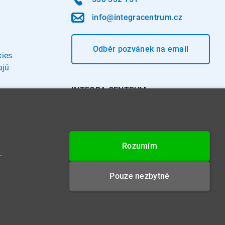
info@integracentrum.cz
Odběr pozvánek
na email
kies
ajů
INTEGRA CENTRUM s.r.o.
Jabloňová 662/7
621 00 Brno
IČ: 26234203
Rozumím
DIČ: CZ26234203
.
Datová schránka: 4beca6d
Pouze nezbytné