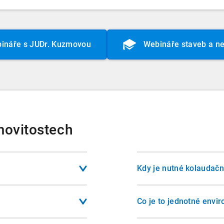
ináře s JUDr. Kuzmovou
Webináře staveb a ne
movitostech
Kdy je nutné kolaudačn
tážní činností ze
Kolaudační rozhodnutí je
žívání na konkrétním
typicky u staveb pro by
Co je to jednotné envi
y, například mobilní dům
zájmy. U některých jed
adem, uzavřená
JES je závazné stanovis