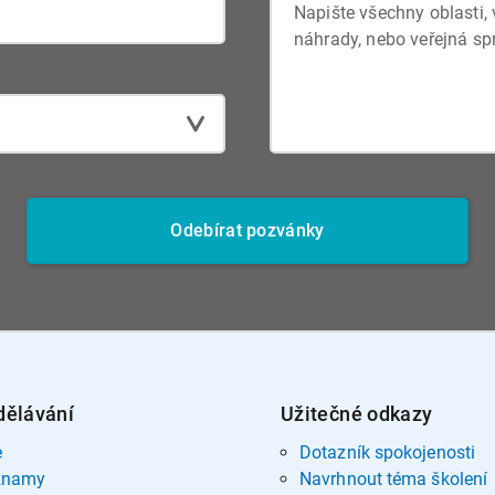
Odebírat pozvánky
dělávání
Užitečné odkazy
e
Dotazník spokojenosti
znamy
Navrhnout téma školení