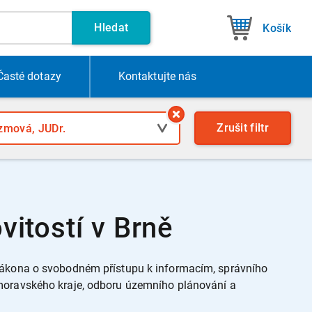
Hledat
Košík
Časté dotazy
Kontakt
ujte nás
Zrušit
filtr
itostí v Brně
 zákona o svobodném přístupu k informacím, správního
omoravského kraje, odboru územního plánování a