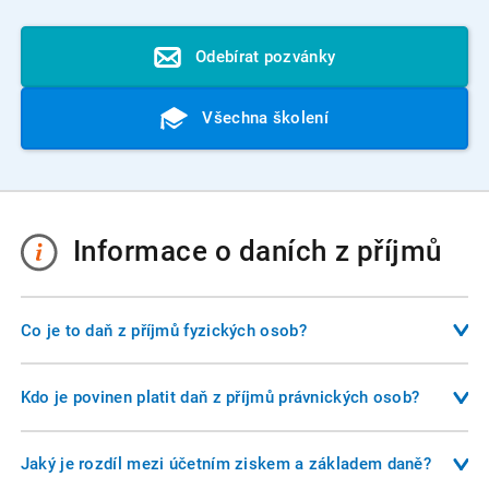
Odebírat pozvánky
Všechna školení
Informace o daních z příjmů
Co je to daň z příjmů fyzických osob?
Daň z příjmů fyzických osob je přímá daň, kterou platí
jednotlivci z dosažených příjmů. Zdanění se týká příjmů ze
Kdo je povinen platit daň z příjmů právnických osob?
zaměstnání, podnikání, pronájmu, kapitálového majetku
Poplatníkem daně z příjmů právnických osob je každá
nebo ostatních příjmů. Základ daně se stanovuje jako rozdíl
právnická osoba se sídlem nebo místem vedení v České
Jaký je rozdíl mezi účetním ziskem a základem daně?
mezi příjmy a výdaji, přičemž lze uplatnit i nezdanitelné části
republice. Daňová povinnost se vztahuje na veškeré příjmy,