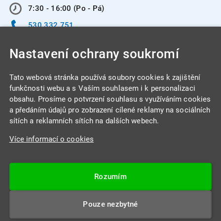
7:30 - 16:00 (Po - Pá)
530 332 751
info@integracentrum.cz
Nastavení ochrany soukromí
Odběr pozvánek
na email
Tato webová stránka používá soubory cookies k zajištění
funkčnosti webu a s Vaším souhlasem i k personalizaci
obsahu. Prosíme o potvrzení souhlasu s využíváním cookies
INTEGRA CENTRUM s.r.o.
a předáním údajů pro zobrazení cílené reklamy na sociálních
Jabloňová 662/7
sítích a reklamních sítích na dalších webech.
621 00 Brno
Více informací o cookies
IČ: 26234203
DIČ: CZ26234203
Rozumím
Datová schránka: 4beca6d
Pouze nezbytné