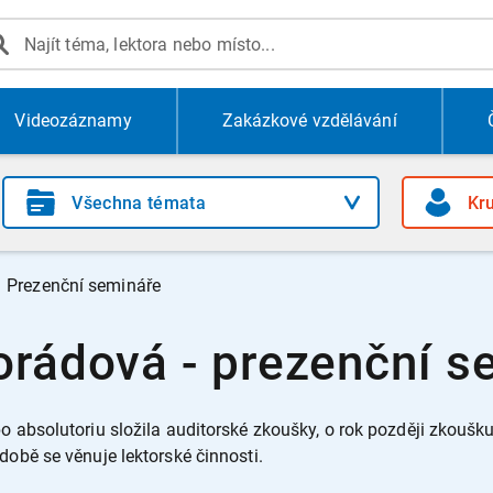
Videozáznamy
Zakázkové vzdělávání
Prezenční semináře
orádová - prezenční s
o absolutoriu složila auditorské zkoušky, o rok později zkoušk
době se věnuje lektorské činnosti.