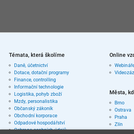
Témata, která školíme
Online vz
Daně, účetnictví
Webinář
Dotace, dotační programy
Videozá
Finance, controlling
Informační technologie
Města, kd
Logistika, pohyb zboží
Mzdy, personalistika
Brno
Občanský zákoník
Ostrava
Obchodní korporace
Praha
Odpadové hospodářství
Zlín
Ochrana osobních údajů