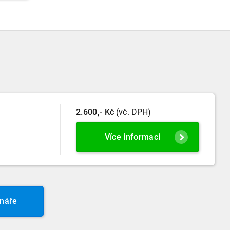
2.600,- Kč
(vč. DPH)
Více informací
náře