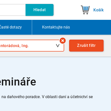
Hledat
Košík
Časté dotazy
Kontakt
ujte nás
Zrušit
filtr
emináře
u na daňového poradce. V oblasti daní a účetnictví se