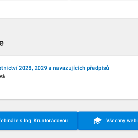
e
nictví 2028, 2029 a navazujících předpisů
ová
ebináře s Ing. Kruntorádovou
Všechny webi