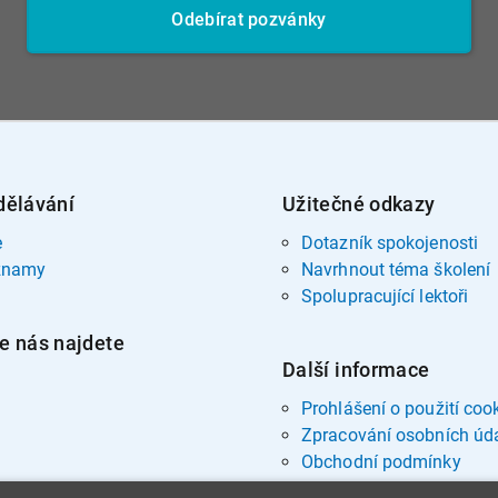
Odebírat pozvánky
dělávání
Užitečné odkazy
e
Dotazník spokojenosti
znamy
Navrhnout téma školení
Spolupracující lektoři
e nás najdete
Další informace
Prohlášení o použití coo
Zpracování osobních úd
Obchodní podmínky