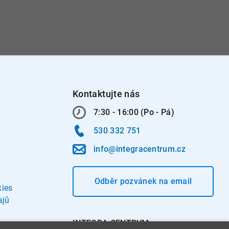
Kontaktujte nás
7:30 - 16:00 (Po - Pá)
530 332 751
info@integracentrum.cz
Odběr pozvánek
na email
kies
ajů
INTEGRA CENTRUM s.r.o.