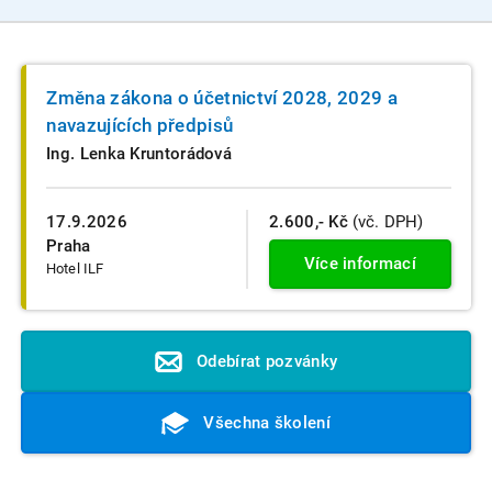
Změna zákona o účetnictví 2028, 2029 a
navazujících předpisů
Ing. Lenka Kruntorádová
17.9.2026
2.600,- Kč
(vč. DPH)
Praha
Více informací
Hotel ILF
Odebírat pozvánky
Všechna školení