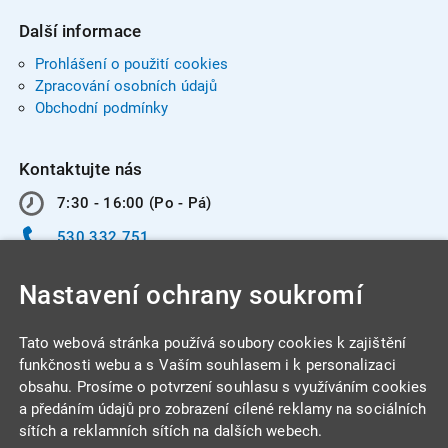
Další informace
Prohlášení o použití cookies
Zpracování osobních údajů
Obchodní podmínky
Kontaktujte nás
7:30 - 16:00 (Po - Pá)
530 332 751
info@integracentrum.cz
Nastavení ochrany soukromí
Odběr pozvánek
na email
Tato webová stránka používá soubory cookies k zajištění
funkčnosti webu a s Vaším souhlasem i k personalizaci
obsahu. Prosíme o potvrzení souhlasu s využíváním cookies
INTEGRA CENTRUM s.r.o.
a předáním údajů pro zobrazení cílené reklamy na sociálních
Jabloňová 662/7
sítích a reklamních sítích na dalších webech.