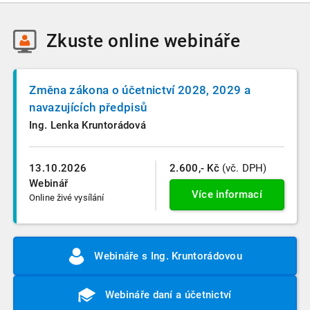
Zkuste
online webináře
Změna zákona o účetnictví 2028, 2029 a
navazujících předpisů
Ing. Lenka Kruntorádová
13.10.2026
2.600,- Kč
(vč. DPH)
Webinář
Více informací
Online živé vysílání
Webináře s Ing. Kruntorádovou
Webináře daní a účetnictví