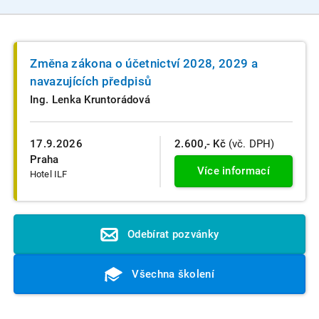
Změna zákona o účetnictví 2028, 2029 a
navazujících předpisů
Ing. Lenka Kruntorádová
17.9.2026
2.600,- Kč
(vč. DPH)
Praha
Více informací
Hotel ILF
Odebírat pozvánky
Všechna školení