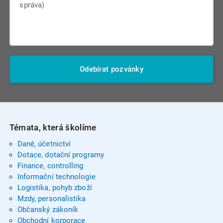
Odebírat pozvánky
Témata, která školíme
Daně, účetnictví
Dotace, dotační programy
Finance, controlling
Informační technologie
Logistika, pohyb zboží
Mzdy, personalistika
Občanský zákoník
Obchodní korporace