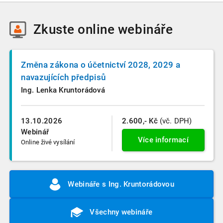
Zkuste
online webináře
Změna zákona o účetnictví 2028, 2029 a
navazujících předpisů
Ing. Lenka Kruntorádová
13.10.2026
2.600,- Kč
(vč. DPH)
Webinář
Více informací
Online živé vysílání
Webináře s Ing. Kruntorádovou
Všechny webináře