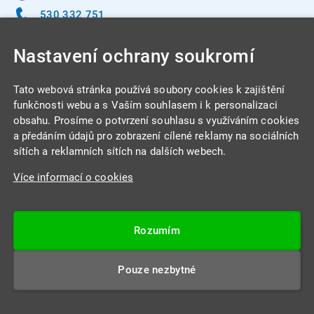
530 332 751
info@integracentrum.cz
Nastavení ochrany soukromí
Odběr pozvánek
na email
Tato webová stránka používá soubory cookies k zajištění
funkčnosti webu a s Vaším souhlasem i k personalizaci
obsahu. Prosíme o potvrzení souhlasu s využíváním cookies
INTEGRA CENTRUM s.r.o.
a předáním údajů pro zobrazení cílené reklamy na sociálních
Jabloňová 662/7
sítích a reklamních sítích na dalších webech.
621 00 Brno
Více informací o cookies
IČ: 26234203
DIČ: CZ26234203
Rozumím
Datová schránka: 4beca6d
Pouze nezbytné