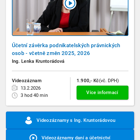
Účetní závěrka podnikatelských právnických
osob - včetně změn 2025, 2026
Ing. Lenka Kruntorádová
Videozáznam
1.900,- Kč
(vč. DPH)
13.2.2026
Více informací
3 hod 40 min
Videozáznamy s Ing. Kruntorádovou
Videozáznamy daní a účetnictví