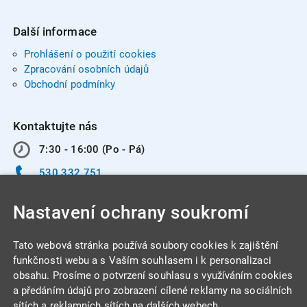
Další informace
Prohlášení o použití cookies
Zpracování osobních údajů
Obchodní podmínky
Kontaktujte nás
7:30 - 16:00 (Po - Pá)
530 332 751
info@integracentrum.cz
Nastavení ochrany soukromí
Odběr pozvánek
na email
Tato webová stránka používá soubory cookies k zajištění
funkčnosti webu a s Vaším souhlasem i k personalizaci
obsahu. Prosíme o potvrzení souhlasu s využíváním cookies
INTEGRA CENTRUM s.r.o.
a předáním údajů pro zobrazení cílené reklamy na sociálních
Jabloňová 662/7
sítích a reklamních sítích na dalších webech.