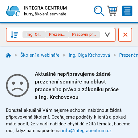
INTEGRA CENTRUM
kurzy, školení, semináře
Ing. Olga Krchovová
Prezenční semináře
Pracovní právo, zákoník práce
Školení a webináře
Ing. Olga Krchovová
Prezenčn
Aktuálně nepřipravujeme žádné
prezenční semináře na oblast
pracovního práva a zákoníku práce
s Ing. Krchovovou
Bohužel aktuálně Vám nejsme schopni nabídnout žádná
připravovaná školení. Oceňujeme podněty klientů a pokud
máte pocit, že v naší nabídce chybí důležitá témata, budeme
rádi, když nám napíšete na
info@integracentrum.cz