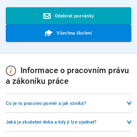
Odebírat pozvánky
Všechna školení
Informace o pracovním právu
a zákoníku práce
Co je to pracovní poměr a jak vzniká?
Pracovní poměr je základní formou závislé práce mezi
zaměstnancem a zaměstnavatelem. Vzniká uzavřením
Jaká je zkušební doba a kdy ji lze sjednat?
pracovní smlouvy, která musí být písemná a obsahovat
Zkušební doba slouží k ověření, zda zaměstnanec i
alespoň druh práce, místo výkonu práce a den nástupu do