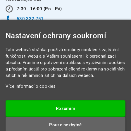
7:30 - 16:00 (Po - Pá)
530 332 751
info@integracentrum.cz
Nastavení ochrany soukromí
Odběr pozvánek
na email
Tato webová stránka používá soubory cookies k zajištění
funkčnosti webu a s Vaším souhlasem i k personalizaci
obsahu. Prosíme o potvrzení souhlasu s využíváním cookies
INTEGRA CENTRUM s.r.o.
a předáním údajů pro zobrazení cílené reklamy na sociálních
Jabloňová 662/7
sítích a reklamních sítích na dalších webech.
621 00 Brno
Více informací o cookies
IČ: 26234203
DIČ: CZ26234203
Rozumím
Datová schránka: 4beca6d
Pouze nezbytné