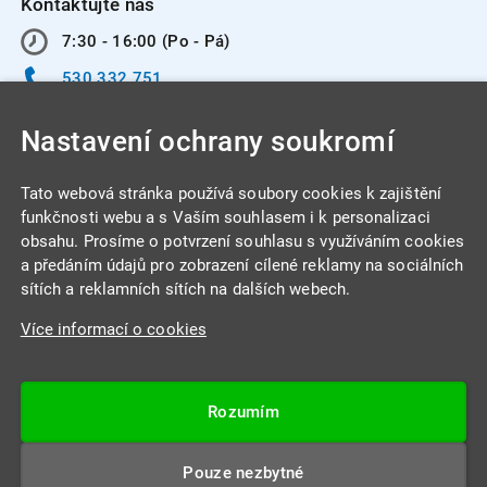
Kontaktujte nás
7:30 - 16:00 (Po - Pá)
530 332 751
info@integracentrum.cz
Nastavení ochrany soukromí
Odběr pozvánek
na email
Tato webová stránka používá soubory cookies k zajištění
funkčnosti webu a s Vaším souhlasem i k personalizaci
obsahu. Prosíme o potvrzení souhlasu s využíváním cookies
INTEGRA CENTRUM s.r.o.
a předáním údajů pro zobrazení cílené reklamy na sociálních
Jabloňová 662/7
sítích a reklamních sítích na dalších webech.
621 00 Brno
Více informací o cookies
IČ: 26234203
DIČ: CZ26234203
Rozumím
Datová schránka: 4beca6d
Pouze nezbytné