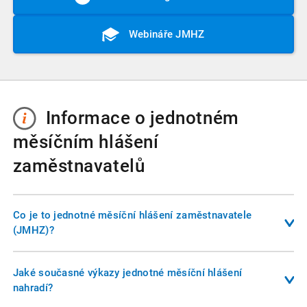
Webináře JMHZ
Informace o jednotném
měsíčním hlášení
zaměstnavatelů
Co je to jednotné měsíční hlášení zaměstnavatele
(JMHZ)?
Jednotné měsíční hlášení je nový digitalizační projekt, který
sjednocuje většinu reportovacích povinností zaměstnavatele
Jaké současné výkazy jednotné měsíční hlášení
vůči státu do jednoho jediného elektronického podání
nahradí?
měsíčně. Místo odesílání mnoha různých formulářů na