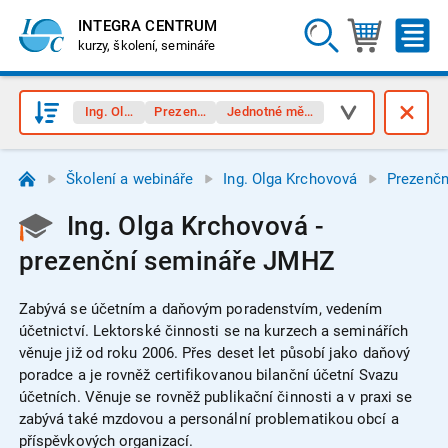
INTEGRA CENTRUM
kurzy, školení, semináře
Ing. Olga Krchovová
Prezenční semináře
Jednotné měsíční hlášení (JMHZ)
Školení a webináře
Ing. Olga Krchovová
Prezenčn
Ing. Olga Krchovová -
prezenční semináře JMHZ
Zabývá se účetním a daňovým poradenstvím, vedením
účetnictví. Lektorské činnosti se na kurzech a seminářích
věnuje již od roku 2006. Přes deset let působí jako daňový
poradce a je rovněž certifikovanou bilanční účetní Svazu
účetních. Věnuje se rovněž publikační činnosti a v praxi se
zabývá také mzdovou a personální problematikou obcí a
příspěvkových organizací.