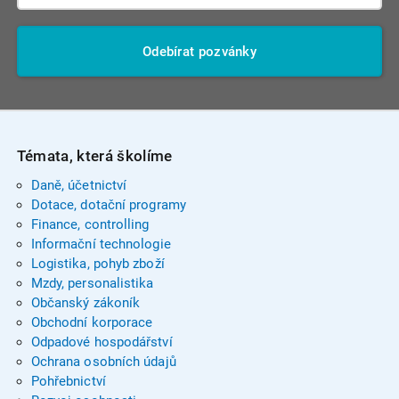
Odebírat pozvánky
Témata, která školíme
Daně, účetnictví
Dotace, dotační programy
Finance, controlling
Informační technologie
Logistika, pohyb zboží
Mzdy, personalistika
Občanský zákoník
Obchodní korporace
Odpadové hospodářství
Ochrana osobních údajů
Pohřebnictví