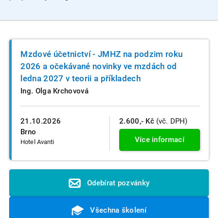
Mzdové účetnictví - JMHZ na podzim roku
2026 a očekávané novinky ve mzdách od
ledna 2027 v teorii a příkladech
Ing. Olga Krchovová
21.10.2026
2.600,- Kč
(vč. DPH)
Brno
Více informací
Hotel Avanti
Odebírat pozvánky
Všechna školení