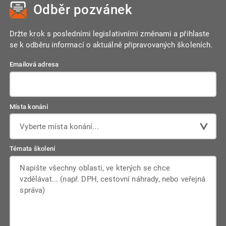
Odběr pozvánek
podávání výkazů i nový systém JMHZ. To má zajistit hladký
náběh, odchytání případných "porodních bolestí" a
minimalizovat rizika pro zaměstnavatele.
Držte krok s posledními legislativními změnami a přihlaste
se k odběru informací o aktuálně připravovaných školeních.
Emailová adresa
Místa konání
Vyberte místa konání...
Témata školení