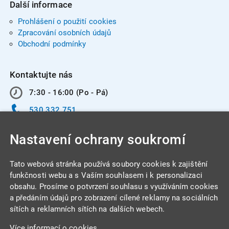
Další informace
Prohlášení o použití cookies
Zpracování osobních údajů
Obchodní podmínky
Kontaktujte nás
7:30 - 16:00 (Po - Pá)
530 332 751
info@integracentrum.cz
Nastavení ochrany soukromí
Odběr pozvánek
na email
Tato webová stránka používá soubory cookies k zajištění
funkčnosti webu a s Vaším souhlasem i k personalizaci
obsahu. Prosíme o potvrzení souhlasu s využíváním cookies
INTEGRA CENTRUM s.r.o.
a předáním údajů pro zobrazení cílené reklamy na sociálních
Jabloňová 662/7
sítích a reklamních sítích na dalších webech.
621 00 Brno
Více informací o cookies