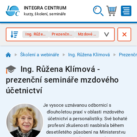
INTEGRA CENTRUM
kurzy, školení, semináře
Ing. Růžena Klímová
Prezenční semináře
Mzdové účetnictví
Školení a webináře
Ing. Růžena Klímová
Prezenč
Ing. Růžena Klímová -
prezenční semináře mzdového
účetnictví
Je vysoce uznávanou odbornicí s
dlouholetou praxí v oblasti mzdového
účetnictví a personalistiky. Své bohaté
profesní zkušenosti nasbírala během
desetiletého působení na Ministerstvu