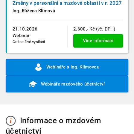
Změny v personální a mzdové oblasti v r. 2027
Ing. Růžena Klímová
21.10.2026
2.600,- Kč
(vč. DPH)
Webinář
Více informací
Online živé vysílání
Webináře s Ing. Klímovou
Webináře mzdového účetnictví
Informace o mzdovém
účetnictví