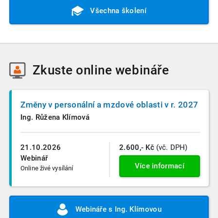
Všechna školení
Zkuste
online webináře
Změny v personální a mzdové oblasti v r. 2027
Ing. Růžena Klímová
21.10.2026
2.600,- Kč
(vč. DPH)
Webinář
Více informací
Online živé vysílání
Webináře s Ing. Klímovou