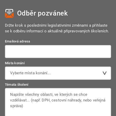
zbytek (např. 1,5 hodiny), musí být čerpán, nelze ho proplatit,
režim srážek.
pokud pracovní poměr pokračuje. Proplacení je možné
Odběr pozvánek
pouze při skončení pracovního poměru.
Držte krok s posledními legislativními změnami a přihlaste
se k odběru informací o aktuálně připravovaných školeních.
Emailová adresa
Místa konání
Vyberte místa konání...
Témata školení