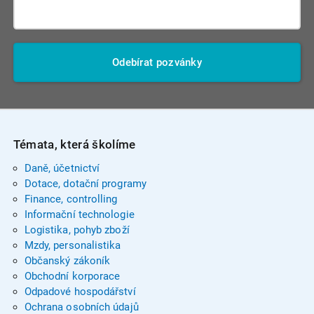
Odebírat pozvánky
Témata, která školíme
Daně, účetnictví
Dotace, dotační programy
Finance, controlling
Informační technologie
Logistika, pohyb zboží
Mzdy, personalistika
Občanský zákoník
Obchodní korporace
Odpadové hospodářství
Ochrana osobních údajů