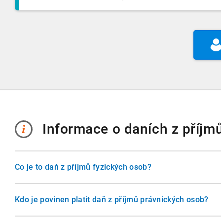
Informace o daních z příjm
Co je to daň z příjmů fyzických osob?
Daň z příjmů fyzických osob je přímá daň, kterou platí jed
příjmů. Zdanění se týká příjmů ze zaměstnání, podnikání, 
Kdo je povinen platit daň z příjmů právnických osob?
majetku nebo ostatních příjmů. Základ daně se stanovuje j
Poplatníkem daně z příjmů právnických osob je každá prá