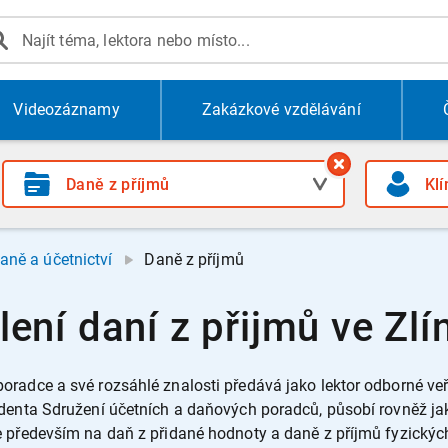
Videozáznamy
Zakázkové vzdělávání
aně a účetnictví
Daně z příjmů
olení daní z přijmů ve Zlí
radce a své rozsáhlé znalosti předává jako lektor odborné ve
identa Sdružení účetních a daňových poradců, působí rovněž 
 především na daň z přidané hodnoty a daně z příjmů fyzických