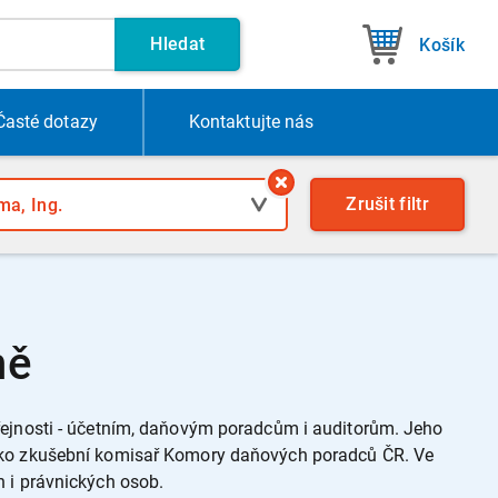
Hledat
Košík
Časté dotazy
Kontakt
ujte nás
Zrušit
filtr
ně
řejnosti - účetním, daňovým poradcům i auditorům. Jeho
jako zkušební komisař Komory daňových poradců ČR. Ve
 i právnických osob.