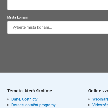
Místa konání
Vyberte místa konání...
Témata, která školíme
Online vz
Daně, účetnictví
Webinář
Dotace, dotační programy
Videozá