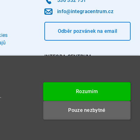
530 332 751
info@integracentrum.cz
Odběr pozvánek
na email
kies
ajů
INTEGRA CENTRUM s.r.o.
Jabloňová 662/7
621 00 Brno
IČ: 26234203
Rozumím
DIČ: CZ26234203
.
Datová schránka: 4beca6d
Pouze nezbytné