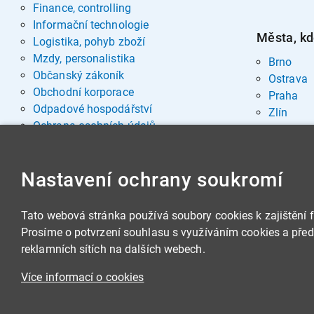
Finance, controlling
Informační technologie
Města, kd
Logistika, pohyb zboží
Mzdy, personalistika
Brno
Občanský zákoník
Ostrava
Obchodní korporace
Praha
Odpadové hospodářství
Zlín
Ochrana osobních údajů
Pohřebnictví
Rozvoj osobnosti
Nastavení ochrany soukromí
Sociální oblast
Spisová služba, archivnictví
Stavby, nemovitosti
Tato webová stránka používá soubory cookies k zajištění 
Veřejná správa
Prosíme o potvrzení souhlasu s využíváním cookies a předá
Veřejné zakázky
reklamních sítích na dalších webech.
Zbrojní legislativa
Více informací o cookies
Životní prostředí