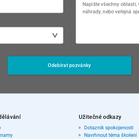
Odebírat pozvánky
dělávání
Užitečné odkazy
e
Dotazník spokojenosti
znamy
Navrhnout téma školení