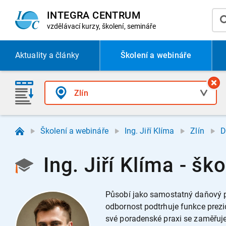
INTEGRA CENTRUM
vzdělávací
kurzy, školení, semináře
Aktuality
a články
Školení a webináře
Školení a webináře
Ing. Jiří Klíma
Zlín
D
Ing. Jiří Klíma - šk
Působí jako samostatný daňový po
odbornost podtrhuje funkce prez
své poradenské praxi se zaměřuje