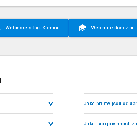
Webináře s Ing. Klímou
Webináře daní z při
ů
Jaké příjmy jsou od d
notlivci z dosažených
Mezi osvobozené příjmy p
pronájmu, kapitálového
nemovitostí po uplynutí
Jaké jsou povinnosti z
ako rozdíl mezi příjmy a
zaměstnavatele na penzi
vnická osoba se sídlem
Zaměstnavatel je plátce