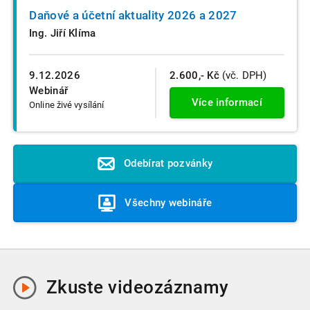
Daňové a účetní aktuality 2026 a 2027
Ing. Jiří Klíma
9.12.2026
2.600,- Kč
(vč. DPH)
Webinář
Více informací
Online živé vysílání
Odebírat pozvánky
Všechny webináře
Zkuste
videozáznamy