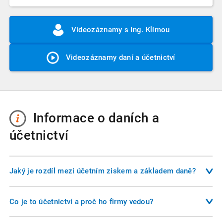
Videozáznamy s Ing. Klímou
Videozáznamy daní a účetnictví
Informace o daních a
účetnictví
Jaký je rozdíl mezi účetním ziskem a základem daně?
Účetní zisk je rozdíl mezi výnosy a náklady podle účetních
pravidel. Základ daně je upravený účetní zisk o položky,
Co je to účetnictví a proč ho firmy vedou?
které zákon o daních z příjmů považuje za daňově
Účetnictví je systém evidence hospodářských operací, který