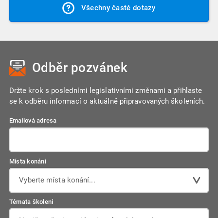
se, že jsou kořením každé přednášky. Dotazy nám můžete
Všechny časté dotazy
účastníkům záznam webináře. Pořízení záznamu ale záleží
zasílat i před konáním webináře na naši emailovou adresu,
na množství okolností, neslibujeme proto, že obdržíte
následně je zařadíme do webináře.
záznam z každého webináře. V případě dotazu ohledně
konkrétního webináře nás prosím kontaktujte před
provedením objednávky.
Odběr pozvánek
Držte krok s posledními legislativními změnami a přihlaste
se k odběru informací o aktuálně připravovaných školeních.
Emailová adresa
Místa konání
Vyberte místa konání...
Témata školení