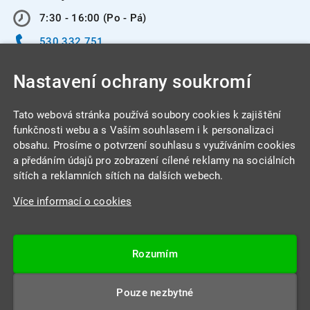
7:30 - 16:00 (Po - Pá)
530 332 751
info@integracentrum.cz
Nastavení ochrany soukromí
Odběr pozvánek
na email
Tato webová stránka používá soubory cookies k zajištění
funkčnosti webu a s Vaším souhlasem i k personalizaci
obsahu. Prosíme o potvrzení souhlasu s využíváním cookies
INTEGRA CENTRUM s.r.o.
a předáním údajů pro zobrazení cílené reklamy na sociálních
Jabloňová 662/7
sítích a reklamních sítích na dalších webech.
621 00 Brno
Více informací o cookies
IČ: 26234203
DIČ: CZ26234203
Rozumím
Datová schránka: 4beca6d
Pouze nezbytné