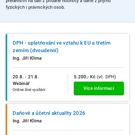
především na daň z přidané hodnoty a daně z příjmů
fyzických i právnických osob.
DPH - uplatňování ve vztahu k EU a třetím
zemím (dvoudenní)
Ing. Jiří Klíma
20.8. - 21.8.
5.200,- Kč
(vč. DPH)
Webinář
Více informací
Online živé vysílání
Daňové a účetní aktuality 2026
Ing. Jiří Klíma