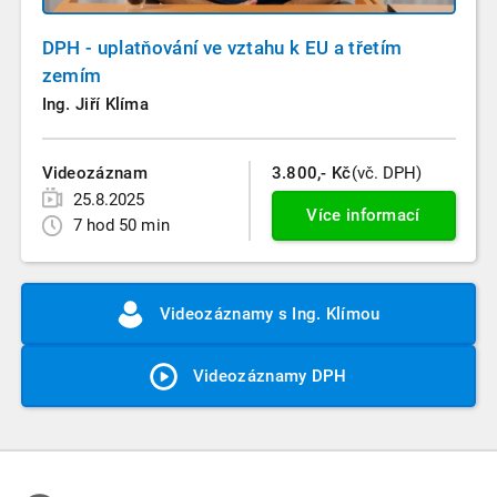
DPH - uplatňování ve vztahu k EU a třetím
zemím
Ing. Jiří Klíma
Videozáznam
3.800,- Kč
(vč. DPH)
25.8.2025
Více informací
7 hod 50 min
Videozáznamy s Ing. Klímou
Videozáznamy DPH