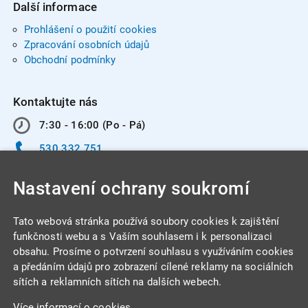
Další informace
Prohlášení o použití cookies
Zpracování osobních údajů
Obchodní podmínky
Kontaktujte nás
7:30 - 16:00 (Po - Pá)
530 332 751
info@integracentrum.cz
Nastavení ochrany soukromí
Odběr pozvánek
na email
Tato webová stránka používá soubory cookies k zajištění
funkčnosti webu a s Vaším souhlasem i k personalizaci
obsahu. Prosíme o potvrzení souhlasu s využíváním cookies
INTEGRA CENTRUM s.r.o.
a předáním údajů pro zobrazení cílené reklamy na sociálních
Jabloňová 662/7
sítích a reklamních sítích na dalších webech.
621 00 Brno
Více informací o cookies