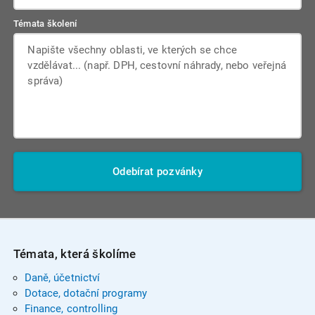
Témata školení
Odebírat pozvánky
Témata, která školíme
Daně, účetnictví
Dotace, dotační programy
Finance, controlling