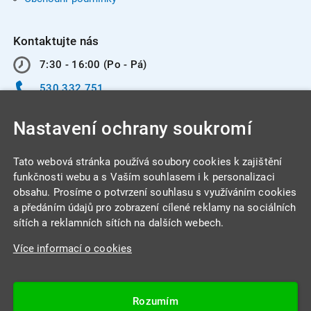
Kontaktujte nás
7:30 - 16:00 (Po - Pá)
530 332 751
info@integracentrum.cz
Nastavení ochrany soukromí
Odběr pozvánek
na email
Tato webová stránka používá soubory cookies k zajištění
funkčnosti webu a s Vaším souhlasem i k personalizaci
obsahu. Prosíme o potvrzení souhlasu s využíváním cookies
INTEGRA CENTRUM s.r.o.
a předáním údajů pro zobrazení cílené reklamy na sociálních
Jabloňová 662/7
sítích a reklamních sítích na dalších webech.
621 00 Brno
Více informací o cookies
IČ: 26234203
DIČ: CZ26234203
Rozumím
Datová schránka: 4beca6d