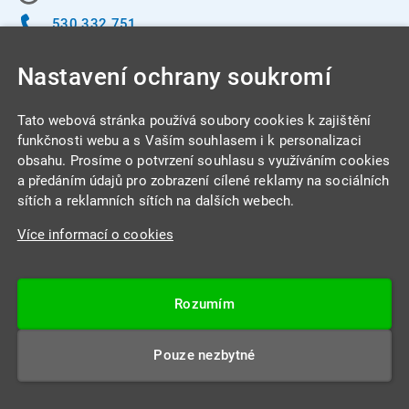
530 332 751
info@integracentrum.cz
Nastavení ochrany soukromí
Odběr pozvánek
na email
Tato webová stránka používá soubory cookies k zajištění
funkčnosti webu a s Vaším souhlasem i k personalizaci
obsahu. Prosíme o potvrzení souhlasu s využíváním cookies
INTEGRA CENTRUM s.r.o.
a předáním údajů pro zobrazení cílené reklamy na sociálních
Jabloňová 662/7
sítích a reklamních sítích na dalších webech.
621 00 Brno
Více informací o cookies
IČ: 26234203
DIČ: CZ26234203
Rozumím
Datová schránka: 4beca6d
Pouze nezbytné