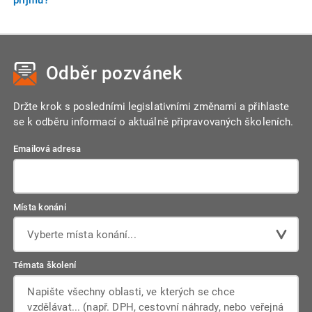
zákonem a nepřekračují stanovené limity.
Mezi časté chyby patří nesprávné uplatnění daňových
nákladů, opomenutí příjmů, chybné zaokrouhlování,
neuplatnění slev na dani nebo nezahrnutí některých příjmů
Odběr pozvánek
do daňového přiznání. Dále také nesprávné rozlišení mezi
účetními a daňovými odpisy.
Držte krok s posledními legislativními změnami a přihlaste
se k odběru informací o aktuálně připravovaných školeních.
Emailová adresa
Místa konání
Vyberte místa konání...
Témata školení