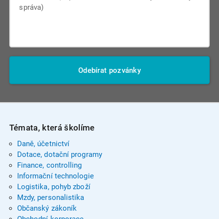
Odebírat pozvánky
Témata, která školíme
Daně, účetnictví
Dotace, dotační programy
Finance, controlling
Informační technologie
Logistika, pohyb zboží
Mzdy, personalistika
Občanský zákoník
Obchodní korporace