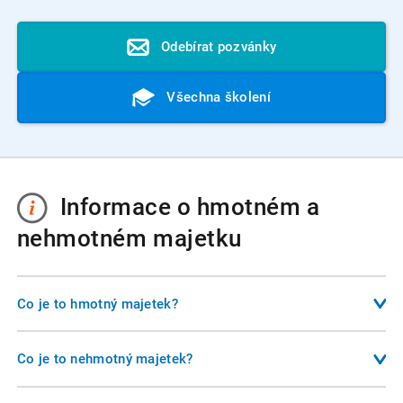
Odebírat pozvánky
Všechna školení
Informace o hmotném a
nehmotném majetku
Co je to hmotný majetek?
Hmotný majetek představuje fyzické věci, které podnikatel
používá k výkonu své činnosti. Patří sem například budovy,
Co je to nehmotný majetek?
stroje, vozidla, počítače nebo pozemky. Z účetního hlediska
Nehmotný majetek zahrnuje nehmotné položky, které mají
se jedná o majetek s dobou použitelnosti delší než jeden