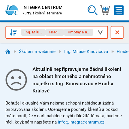
INTEGRA CENTRUM
kurzy, školení, semináře
Ing. Miluše Kinovičová
Hradec Králové
Hmotný a nehmotný majetek
Školení a webináře
Ing. Miluše Kinovičová
Hrade
Aktuálně nepřipravujeme žádná školení
na oblast hmotného a nehmotného
majetku s Ing. Kinovičovou v Hradci
Králové
Bohužel aktuálně Vám nejsme schopni nabídnout žádná
připravovaná školení. Oceňujeme podněty klientů a pokud
máte pocit, že v naší nabídce chybí důležitá témata, budeme
rádi, když nám napíšete na
info@integracentrum.cz