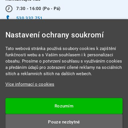
7:30 - 16:00 (Po - Pá)
530 332 751
info@integracentrum.cz
Nastavení ochrany soukromí
Odběr pozvánek
na email
Tato webová stránka používá soubory cookies k zajištění
funkčnosti webu a s Vaším souhlasem i k personalizaci
obsahu. Prosíme o potvrzení souhlasu s využíváním cookies
INTEGRA CENTRUM s.r.o.
a předáním údajů pro zobrazení cílené reklamy na sociálních
Jabloňová 662/7
sítích a reklamních sítích na dalších webech.
621 00 Brno
Více informací o cookies
IČ: 26234203
DIČ: CZ26234203
Rozumím
Datová schránka: 4beca6d
Pouze nezbytné