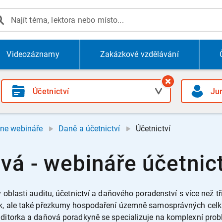
Videozáznamy
Zakázkové vzdělávání
ine webináře
Daně a účetnictví
Účetnictví
vá - webináře účetnict
 oblasti auditu, účetnictví a daňového poradenství s více než tři
k, ale také přezkumy hospodaření územně samosprávných celků, 
uditorka a daňová poradkyně se specializuje na komplexní pro