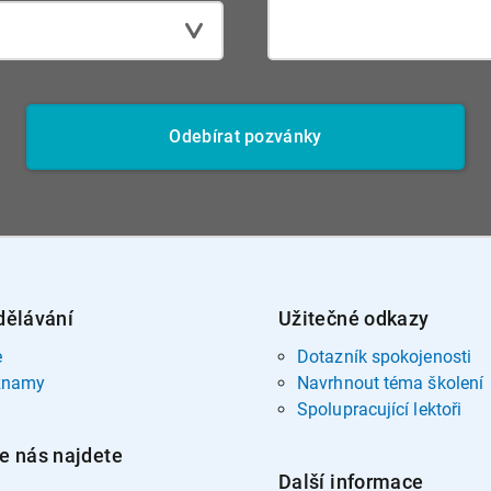
Odebírat pozvánky
dělávání
Užitečné odkazy
e
Dotazník spokojenosti
znamy
Navrhnout téma školení
Spolupracující lektoři
e nás najdete
Další informace