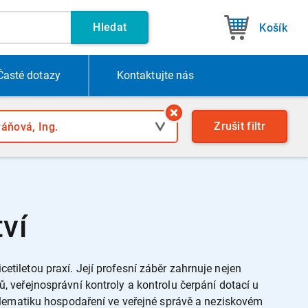
Hledat
Košík
Časté dotazy
Kontakt
ujte nás
Zrušit
filtr
ví
cetiletou praxí. Její profesní záběr zahrnuje nejen
veřejnosprávní kontroly a kontrolu čerpání dotací u
blematiku hospodaření ve veřejné správě a neziskovém