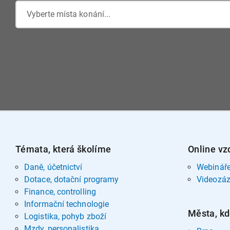
Vyberte místa konání...
Témata, která školíme
Online vz
Daně, účetnictví
Webinář
Dotace, dotační programy
Videozá
Finance, controlling
Informační technologie
Města, kd
Logistika, pohyb zboží
Mzdy, personalistika