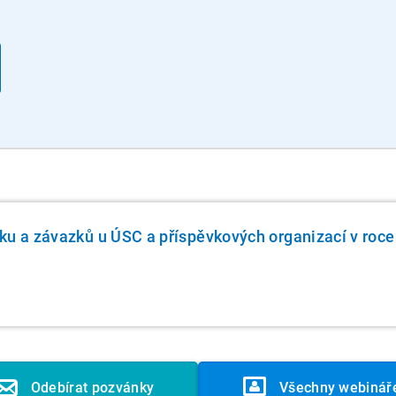
ku a závazků u ÚSC a příspěvkových organizací v roc
Odebírat pozvánky
Všechny webinář