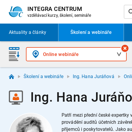
INTEGRA CENTRUM
vzdělávací
kurzy, školení, semináře
Aktuality
a články
Školení a webináře
Školení a webináře
Ing. Hana Juráňová
Onl
Ing. Hana Juráňo
Patří mezi přední české expertky v
provádění auditů účetních závěre
příjemců i poskytovatelů. Jako a