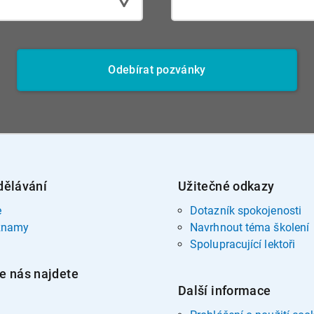
Odebírat pozvánky
dělávání
Užitečné odkazy
e
Dotazník spokojenosti
znamy
Navrhnout téma školení
Spolupracující lektoři
e nás najdete
Další informace