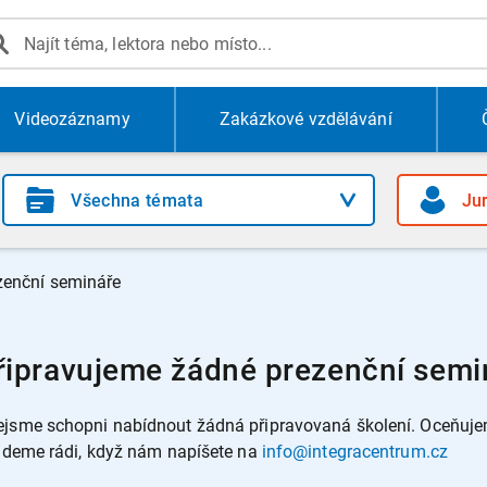
Videozáznamy
Zakázkové vzdělávání
zenční semináře
řipravujeme žádné prezenční semi
jsme schopni nabídnout žádná připravovaná školení. Oceňujeme
budeme rádi, když nám napíšete na
info@integracentrum.cz