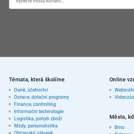
Vyberte místa konání...
Témata, která školíme
Online vz
Daně, účetnictví
Webinář
Dotace, dotační programy
Videozá
Finance, controlling
Informační technologie
Města, kd
Logistika, pohyb zboží
Mzdy, personalistika
Brno
Občanský zákoník