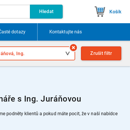
Hledat
Košík
Časté dotazy
Kontakt
ujte nás
Zrušit
filtr
náře s Ing. Juráňovou
 podněty klientů a pokud máte pocit, že v naší nabídce