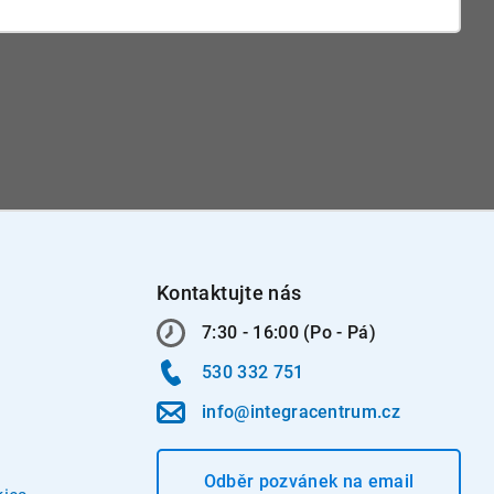
Kontaktujte nás
7:30 - 16:00 (Po - Pá)
530 332 751
info@integracentrum.cz
Odběr pozvánek
na email