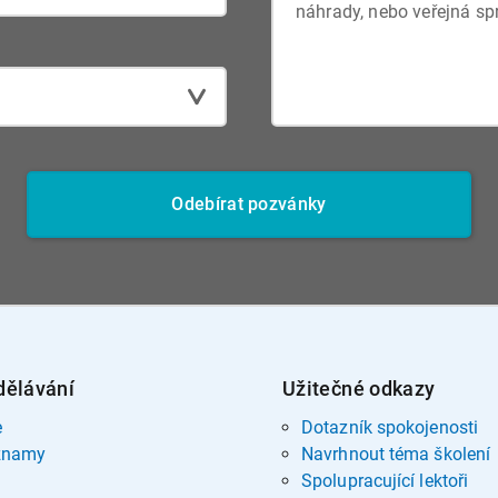
Odebírat pozvánky
dělávání
Užitečné odkazy
e
Dotazník spokojenosti
znamy
Navrhnout téma školení
Spolupracující lektoři