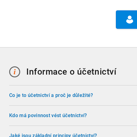
Informace o účetnictví
Co je to účetnictví a proč je důležité?
Účetnictví je systém evidence hospodářských operací, který
podnikateli, ale i státu, investorům a dalším subjektům. Po
Kdo má povinnost vést účetnictví?
obraz o finanční situaci firmy, umožňuje plnění daňových 
Účetnictví musí vést všechny účetní jednotky, které stanoví
pro rozhodování o budoucnosti podniku.
Většina podnikatelů vede účetnictví v plném rozsahu, někt
Jaké jsou základní principy účetnictví?