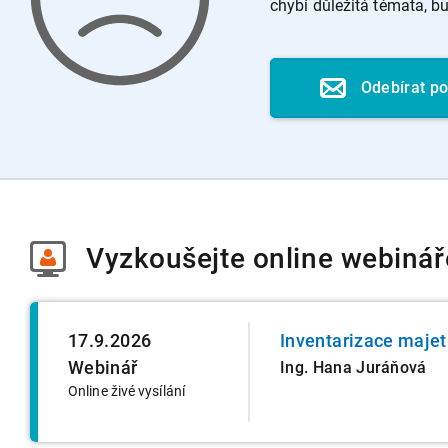
chybí důležitá témata, 
Odebírat p
Vyzkoušejte
online webinář
17.9.2026
Inventarizace majet
Webinář
Ing. Hana Juráňová
Online živé vysílání