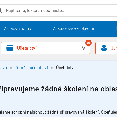
Videozáznamy
Zakázkové vzdělávání
rava
Daně a účetnictví
Účetnictví
ipravujeme žádná školení na oblas
jsme schopni nabídnout žádná připravovaná školení. Oceňujeme