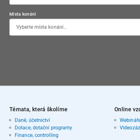
Místa konání
Vyberte místa konání...
Témata, která školíme
Online vz
Daně, účetnictví
Webinář
Dotace, dotační programy
Videozá
Finance, controlling