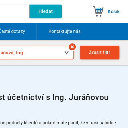
Hledat
Košík
Časté dotazy
Kontakt
ujte nás
Zrušit
filtr
t účetnictví s Ing. Juráňovou
 podněty klientů a pokud máte pocit, že v naší nabídce