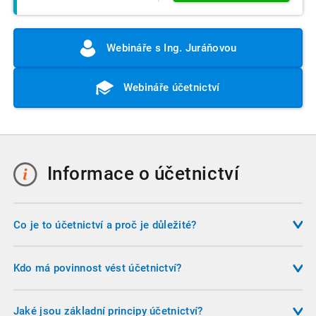
Webináře s Ing. Juráňovou
Webináře účetnictví
Informace o účetnictví
Co je to účetnictví a proč je důležité?
Účetnictví je systém evidence hospodářských operací, který
slouží nejen podnikateli, ale i státu, investorům a dalším
Kdo má povinnost vést účetnictví?
subjektům. Poskytuje věrný a poctivý obraz o finanční
Účetnictví musí vést všechny účetní jednotky, které stanoví
situaci firmy, umožňuje plnění daňových povinností a je
zákon o účetnictví. Většina podnikatelů vede účetnictví v
Jaké jsou základní principy účetnictví?
základem pro rozhodování o budoucnosti podniku.