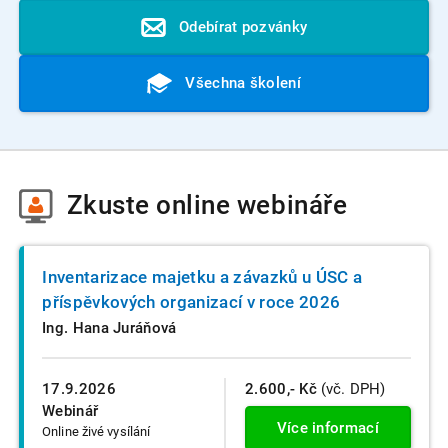
Odebírat pozvánky
Všechna školení
Zkuste
online webináře
Inventarizace majetku a závazků u ÚSC a
příspěvkových organizací v roce 2026
Ing. Hana Juráňová
17.9.2026
2.600,- Kč
(vč. DPH)
Webinář
Více informací
Online živé vysílání