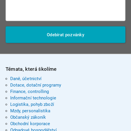
Odebírat pozvánky
Témata, která školíme
Daně, účetnictví
Dotace, dotační programy
Finance, controlling
Informační technologie
Logistika, pohyb zboží
Mzdy, personalistika
Občanský zákoník
Obchodní korporace
Odpadové hospodářství