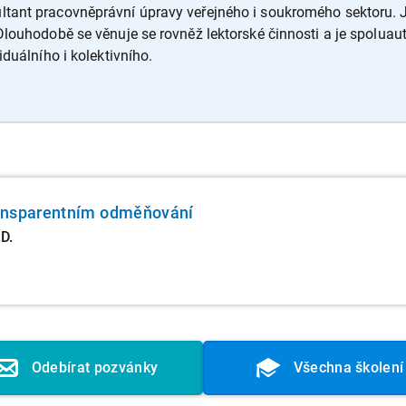
tant pracovněprávní úpravy veřejného i soukromého sektoru. J
Dlouhodobě se věnuje se rovněž lektorské činnosti a je spolua
duálního i kolektivního.
ansparentním odměňování
D.
Odebírat pozvánky
Všechna školení