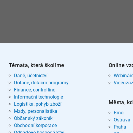
Témata, která školíme
Online vz
Daně, účetnictví
Webinář
Dotace, dotační programy
Videozá
Finance, controlling
Informační technologie
Města, kd
Logistika, pohyb zboží
Mzdy, personalistika
Brno
Občanský zákoník
Ostrava
Obchodní korporace
Praha
Odpadové hospodářství