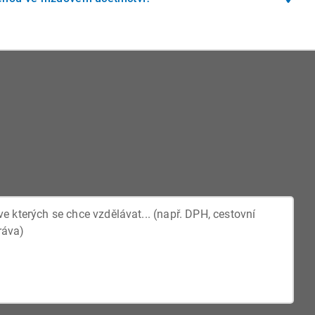
odu. Při více exekucích se uplatňuje přísnější režim
odinách. Pokud zůstane nevyčerpaný zbytek (např. 1,5
, nelze ho proplatit, pokud pracovní poměr pokračuje.
ze při skončení pracovního poměru.