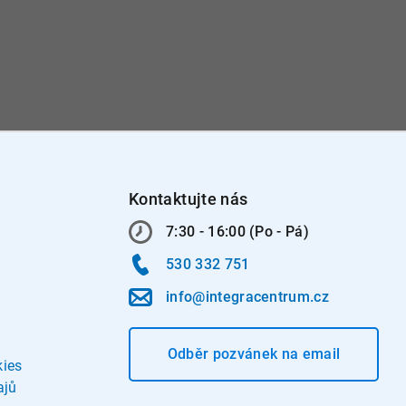
Kontaktujte nás
7:30 - 16:00 (Po - Pá)
530 332 751
info@integracentrum.cz
Odběr pozvánek
na email
kies
ajů