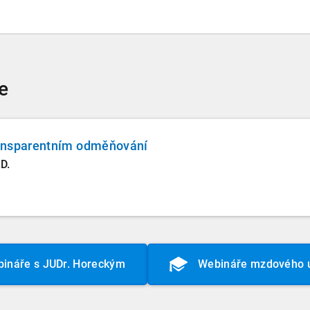
e
ansparentním odměňování
D.
ináře s JUDr. Horeckým
Webináře mzdového ú