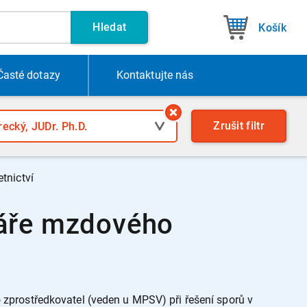
Hledat
Košík
Časté dotazy
Kontakt
ujte nás
Zrušit
filtr
tnictví
náře mzdového
o zprostředkovatel (veden u MPSV) při řešení sporů v