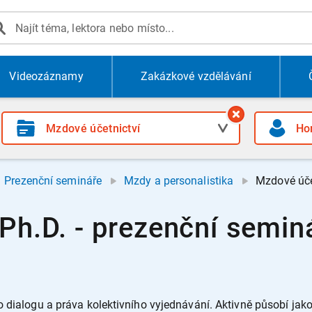
Videozáznamy
Zakázkové vzdělávání
Prezenční semináře
Mzdy a personalistika
Mzdové úče
 Ph.D. - prezenční semi
o dialogu a práva kolektivního vyjednávání. Aktivně působí jak