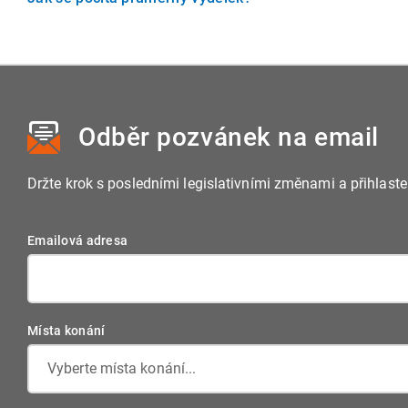
minimální mzda poměrně snižuje.
Průměrný výdělek se používá např. pro výpočet náhrad mz
průměrného hodinového výdělku a průměrné týdenní praco
pracovní doba v rozhodném období mění, musí se použít 
počtu kalendářních dnů.
Odběr pozvánek
na email
Držte krok s posledními legislativními změnami a přihlast
Emailová adresa
Místa konání
Vyberte místa konání...