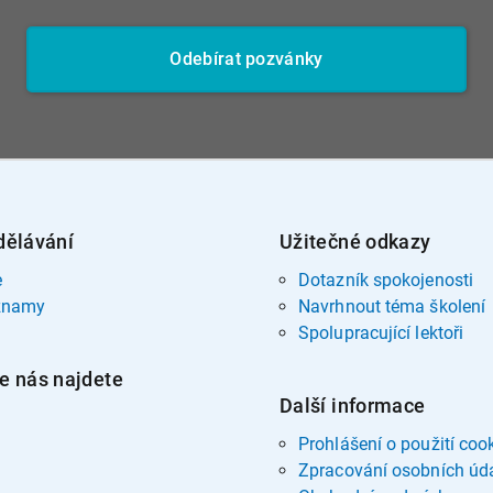
Odebírat pozvánky
dělávání
Užitečné odkazy
e
Dotazník spokojenosti
znamy
Navrhnout téma školení
Spolupracující lektoři
e nás najdete
Další informace
Prohlášení o použití coo
Zpracování osobních úd