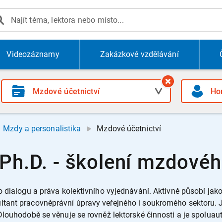
Videozáznamy
Zakázkové vzdělávání
Mzdy a personalistika
Mzdové účetnictví
Ph.D. - školení mzdovéh
o dialogu a práva kolektivního vyjednávání. Aktivně působí jak
tant pracovněprávní úpravy veřejného i soukromého sektoru. J
Dlouhodobě se věnuje se rovněž lektorské činnosti a je spolua