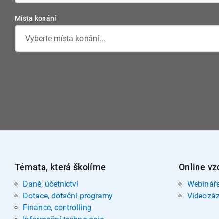
Místa konání
Vyberte místa konání...
Témata, která školíme
Online vz
Daně, účetnictví
Webinář
Dotace, dotační programy
Videozá
Finance, controlling