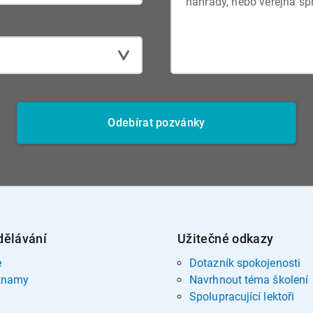
Odebírat pozvánky
dělávání
Užitečné odkazy
e
Dotazník spokojenosti
znamy
Navrhnout téma školení
Spolupracující lektoři