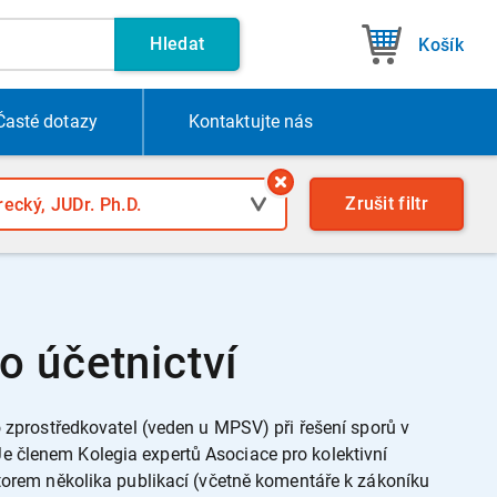
Hledat
Košík
Časté dotazy
Kontakt
ujte nás
Zrušit
filtr
o účetnictví
o zprostředkovatel (veden u MPSV) při řešení sporů v
e členem Kolegia expertů Asociace pro kolektivní
utorem několika publikací (včetně komentáře k zákoníku