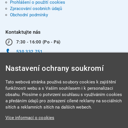
Prohlášení o použití cookies
Zpracování osobních údajů
Obchodní podmínky
Kontaktujte nás
7:30 - 16:00 (Po - Pá)
530 332 751
info@integracentrum.cz
Nastavení ochrany soukromí
Odběr pozvánek
na email
Tato webová stránka používá soubory cookies k zajištění
funkčnosti webu a s Vaším souhlasem i k personalizaci
obsahu. Prosíme o potvrzení souhlasu s využíváním cookies
INTEGRA CENTRUM s.r.o.
a předáním údajů pro zobrazení cílené reklamy na sociálních
Jabloňová 662/7
sítích a reklamních sítích na dalších webech.
621 00 Brno
Více informací o cookies
IČ: 26234203