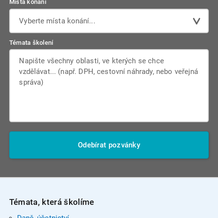
Místa konání
Vyberte místa konání...
Témata školení
Odebírat pozvánky
Témata, která školíme