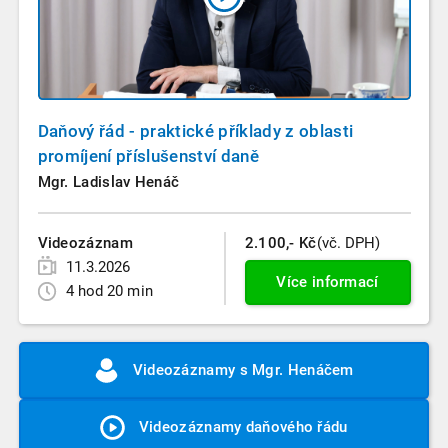
Daňový řád - praktické příklady z oblasti
promíjení příslušenství daně
Mgr. Ladislav Henáč
Videozáznam
2.100,- Kč
(vč. DPH)
11.3.2026
Více informací
4 hod 20 min
Videozáznamy s Mgr. Henáčem
Videozáznamy daňového řádu