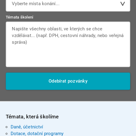
Vyberte místa konání...
Témata školení
Odebírat pozvánky
Témata, která školíme
Daně, účetnictví
Dotace, dotační programy