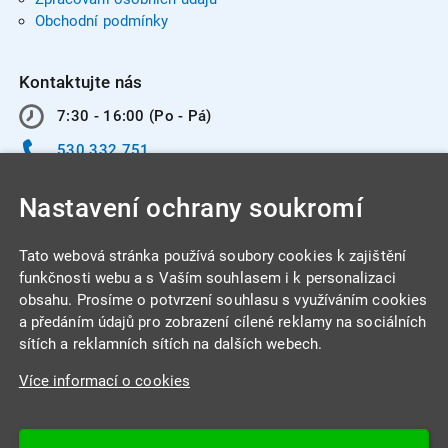
Obchodní podmínky
Kontaktujte nás
7:30 - 16:00 (Po - Pá)
530 332 751
info@integracentrum.cz
Nastavení ochrany soukromí
Odběr pozvánek
na email
Tato webová stránka používá soubory cookies k zajištění
funkčnosti webu a s Vaším souhlasem i k personalizaci
obsahu. Prosíme o potvrzení souhlasu s využíváním cookies
INTEGRA CENTRUM s.r.o.
a předáním údajů pro zobrazení cílené reklamy na sociálních
Jabloňová 662/7
sítích a reklamních sítích na dalších webech.
621 00 Brno
Více informací o cookies
IČ: 26234203
DIČ: CZ26234203