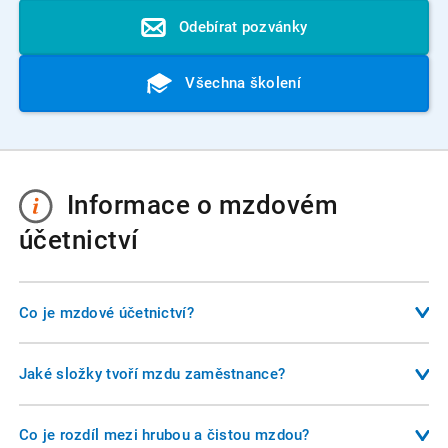
Odebírat pozvánky
Všechna školení
Informace o mzdovém
účetnictví
Co je mzdové účetnictví?
Mzdové účetnictví je specializovaná oblast účetnictví, která
se zabývá výpočtem mezd, odvodem zákonných srážek,
Jaké složky tvoří mzdu zaměstnance?
evidencí pracovních poměrů a plněním povinností vůči
Mzda se skládá ze základní mzdy, příplatků (např. za práci
státním institucím. Zajišťuje správné odměňování
přesčas, ve svátek, v noci), odměn, náhrad mzdy a dalších
Co je rozdíl mezi hrubou a čistou mzdou?
zaměstnanců, dodržování pracovněprávních předpisů a