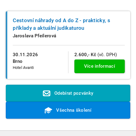
Cestovní náhrady od A do Z - prakticky, s
příklady a aktuální judikaturou
Jaroslava Pfeilerová
30.11.2026
2.600,- Kč
(vč. DPH)
Brno
Více informací
Hotel Avanti
Odebírat pozvánky
Všechna školení