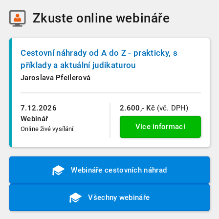
Zkuste
online webináře
Cestovní náhrady od A do Z - prakticky, s
příklady a aktuální judikaturou
Jaroslava Pfeilerová
7.12.2026
2.600,- Kč
(vč. DPH)
Webinář
Více informací
Online živé vysílání
Webináře cestovních náhrad
Všechny webináře