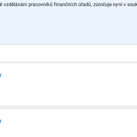
ně vzdělávání pracovníků finančních úřadů, zúročuje nyní v so
y
y