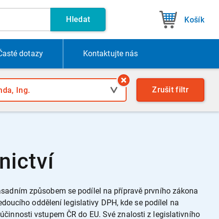
Hledat
Košík
Časté dotazy
Kontakt
ujte nás
Zrušit
filtr
nictví
Zásadním způsobem se podílel na přípravě prvního zákona
edoucího oddělení legislativy DPH, kde se podílel na
činnosti vstupem ČR do EU. Své znalosti z legislativního