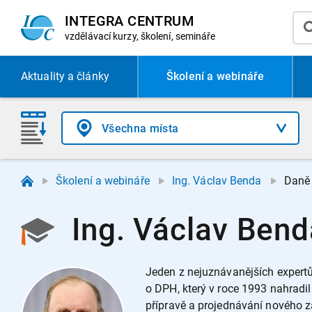
INTEGRA CENTRUM
vzdělávací
kurzy, školení, semináře
Aktuality
a články
Školení a webináře
Školení a webináře
Ing. Václav Benda
Daně 
Ing. Václav Benda
Jeden z nejuznávanějších expert
o DPH, který v roce 1993 nahradil
přípravě a projednávání nového z