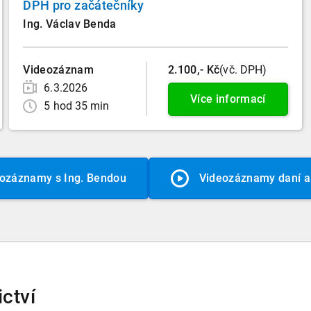
DPH pro začátečníky
Ing. Václav Benda
Videozáznam
2.100,- Kč
(vč. DPH)
6.3.2026
Více informací
5 hod 35 min
ozáznamy s Ing. Bendou
Videozáznamy daní a 
ctví