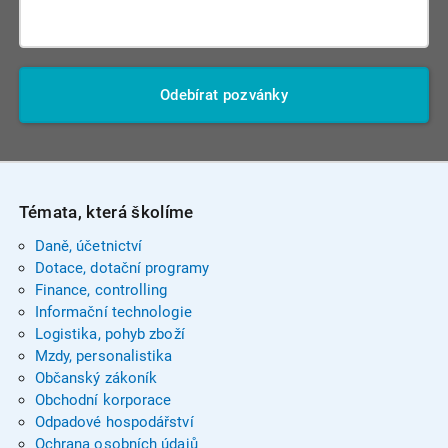
Odebírat pozvánky
Témata, která školíme
Daně, účetnictví
Dotace, dotační programy
Finance, controlling
Informační technologie
Logistika, pohyb zboží
Mzdy, personalistika
Občanský zákoník
Obchodní korporace
Odpadové hospodářství
Ochrana osobních údajů