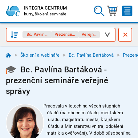
INTEGRA CENTRUM
kurzy, školení, semináře
Bc. Pavlína Bartáková
Prezenční semináře
Veřejná správa
Školení a webináře
Bc. Pavlína Bartáková
Prezen
Bc. Pavlína Bartáková -
prezenční semináře veřejné
správy
Pracovala v letech na všech stupních
úřadů (na obecním úřadu, městském
úřadu, magistrátu města, krajském
úřadu a Ministerstvu vnitra, oddělení
matrik a ověřování). V době působení na