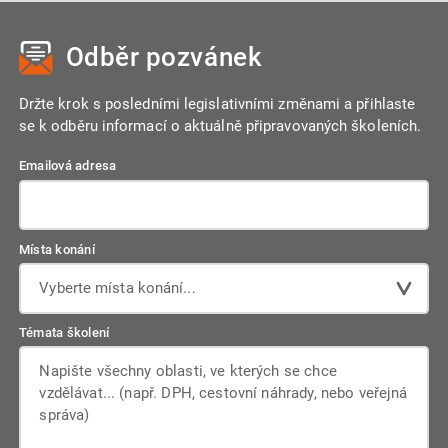
se na úřady, podávat žádosti, stížnosti a účastnit se
odstraňovat zjištěné nedostatky.
rozhodování. Úřady musí jednat transparentně, srozumitelně
Odběr pozvánek
a v zákonných lhůtách. Občané mají také právo na informace
a ochranu osobních údajů.
Držte krok s posledními legislativními změnami a přihlaste
se k odběru informací o aktuálně připravovaných školeních.
Emailová adresa
Místa konání
Vyberte místa konání...
Témata školení