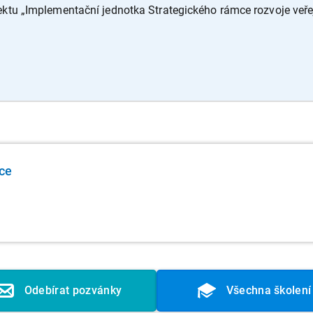
jektu „Implementační jednotka Strategického rámce rozvoje veř
ce
Odebírat pozvánky
Všechna školení