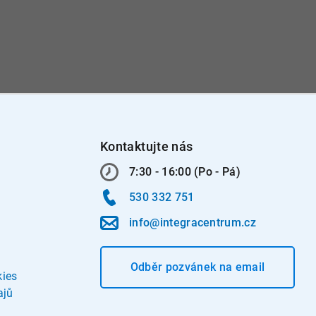
Kontaktujte nás
7:30 - 16:00 (Po - Pá)
530 332 751
info@integracentrum.cz
Odběr pozvánek
na email
kies
ajů