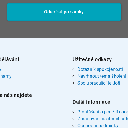
Odebírat pozvánky
dělávání
Užitečné odkazy
e
Dotazník spokojenosti
znamy
Navrhnout téma školení
Spolupracující lektoři
e nás najdete
Další informace
Prohlášení o použití coo
Zpracování osobních úd
Obchodní podmínky