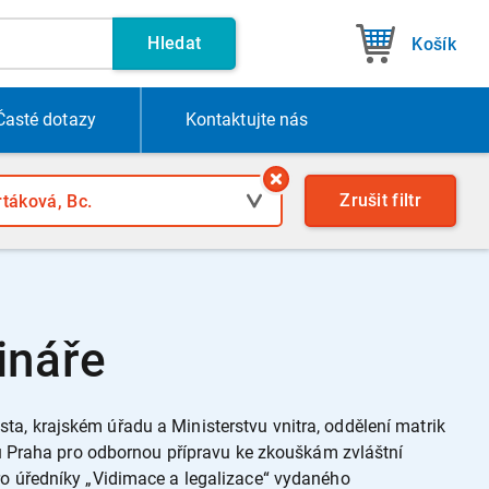
Hledat
Košík
Časté dotazy
Kontakt
ujte nás
Zrušit
filtr
ináře
a, krajském úřadu a Ministerstvu vnitra, oddělení matrik
ávu Praha pro odbornou přípravu ke zkouškám zvláštní
ro úředníky „Vidimace a legalizace“ vydaného