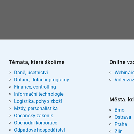
Témata, která školíme
Online vz
Daně, účetnictví
Webinář
Dotace, dotační programy
Videozá
Finance, controlling
Informační technologie
Města, kd
Logistika, pohyb zboží
Mzdy, personalistika
Brno
Občanský zákoník
Ostrava
Obchodní korporace
Praha
Odpadové hospodářství
Zlín