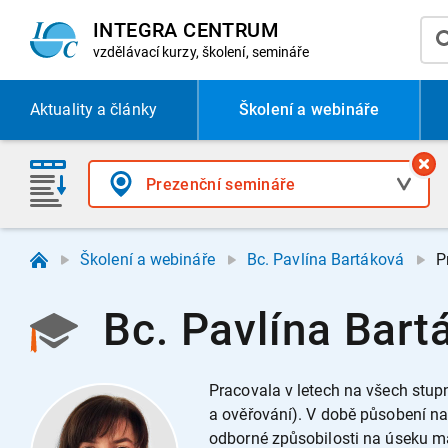
INTEGRA CENTRUM
vzdělávací
kurzy, školení, semináře
Aktuality
a články
Školení a webináře
Školení a webináře
Bc. Pavlína Bartáková
P
Bc. Pavlína Bart
Pracovala v letech na všech stup
a ověřování). V době působení na 
odborné způsobilosti na úseku ma