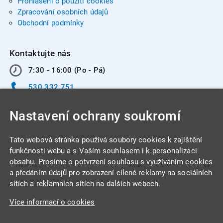
Prohlášení o použití cookies
Zpracování osobních údajů
Obchodní podmínky
Kontaktujte nás
7:30 - 16:00 (Po - Pá)
530 332 751
info@integracentrum.cz
Nastavení ochrany soukromí
Odběr pozvánek
na email
Tato webová stránka používá soubory cookies k zajištění
funkčnosti webu a s Vaším souhlasem i k personalizaci
obsahu. Prosíme o potvrzení souhlasu s využíváním cookies
INTEGRA CENTRUM s.r.o.
a předáním údajů pro zobrazení cílené reklamy na sociálních
Jabloňová 662/7
sítích a reklamních sítích na dalších webech.
621 00 Brno
Více informací o cookies
IČ: 26234203
DIČ: CZ26234203