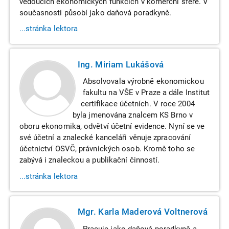
vedoucích ekonomických funkcích v komerční sféře. V
současnosti působí jako daňová poradkyně.
...stránka lektora
Ing. Miriam Lukášová
Absolvovala výrobně ekonomickou
fakultu na VŠE v Praze a dále Institut
certifikace účetních. V roce 2004
byla jmenována znalcem KS Brno v
oboru ekonomika, odvětví účetní evidence. Nyní se ve
své účetní a znalecké kanceláři věnuje zpracování
účetnictví OSVČ, právnických osob. Kromě toho se
zabývá i znaleckou a publikační činností.
...stránka lektora
Mgr. Karla Maderová Voltnerová
Pracuje jako daňová poradkyně a