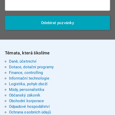
Odebírat pozvánky
Témata, která školíme
Daně, účetnictví
Dotace, dotační programy
Finance, controlling
Informační technologie
Logistika, pohyb zboží
Mzdy, personalistika
Občanský zákoník
Obchodní korporace
Odpadové hospodářství
Ochrana osobních údajů