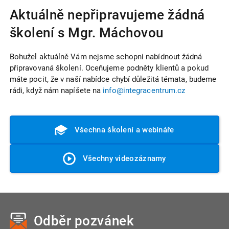
Aktuálně nepřipravujeme žádná
školení s Mgr. Máchovou
Bohužel aktuálně Vám nejsme schopni nabídnout žádná
připravovaná školení. Oceňujeme podněty klientů a pokud
máte pocit, že v naší nabídce chybí důležitá témata, budeme
rádi, když nám napíšete na
info@integracentrum.cz
Všechna školení a webináře
Všechny videozáznamy
Odběr pozvánek