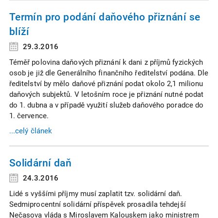
Termín pro podání daňového přiznání se
blíží
29.3.2016
Téměř polovina daňových přiznání k dani z příjmů fyzických
osob je již dle Generálního finančního ředitelství podána. Dle
ředitelství by mělo daňové přiznání podat okolo 2,1 milionu
daňových subjektů. V letošním roce je přiznání nutné podat
do 1. dubna a v případě využití služeb daňového poradce do
1. července.
...celý článek
Solidární daň
24.3.2016
Lidé s vyššími příjmy musí zaplatit tzv. solidární daň.
Sedmiprocentní solidární příspěvek prosadila tehdejší
Nečasova vláda s Miroslavem Kalouskem jako ministrem