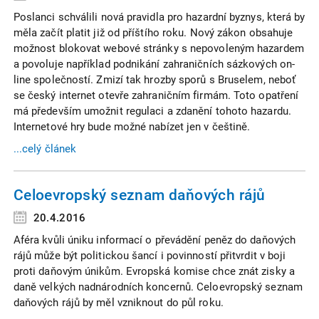
Poslanci schválili nová pravidla pro hazardní byznys, která by
měla začít platit již od příštího roku. Nový zákon obsahuje
možnost blokovat webové stránky s nepovoleným hazardem
a povoluje například podnikání zahraničních sázkových on-
line společností. Zmizí tak hrozby sporů s Bruselem, neboť
se český internet otevře zahraničním firmám. Toto opatření
má především umožnit regulaci a zdanění tohoto hazardu.
Internetové hry bude možné nabízet jen v češtině.
...celý článek
Celoevropský seznam daňových rájů
20.4.2016
Aféra kvůli úniku informací o převádění peněz do daňových
rájů může být politickou šancí i povinností přitvrdit v boji
proti daňovým únikům. Evropská komise chce znát zisky a
daně velkých nadnárodních koncernů. Celoevropský seznam
daňových rájů by měl vzniknout do půl roku.