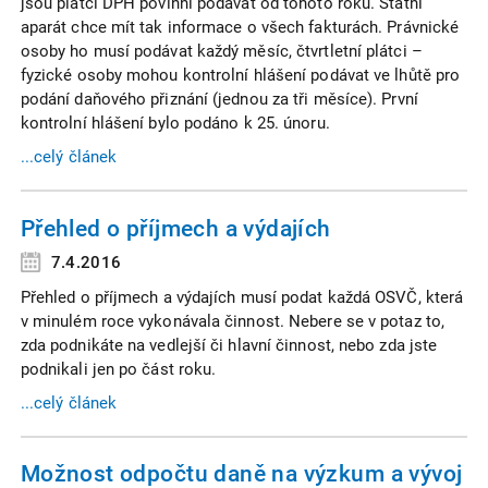
jsou plátci DPH povinni podávat od tohoto roku. Státní
aparát chce mít tak informace o všech fakturách. Právnické
osoby ho musí podávat každý měsíc, čtvrtletní plátci –
fyzické osoby mohou kontrolní hlášení podávat ve lhůtě pro
podání daňového přiznání (jednou za tři měsíce). První
kontrolní hlášení bylo podáno k 25. únoru.
...celý článek
Přehled o příjmech a výdajích
7.4.2016
Přehled o příjmech a výdajích musí podat každá OSVČ, která
v minulém roce vykonávala činnost. Nebere se v potaz to,
zda podnikáte na vedlejší či hlavní činnost, nebo zda jste
podnikali jen po část roku.
...celý článek
Možnost odpočtu daně na výzkum a vývoj