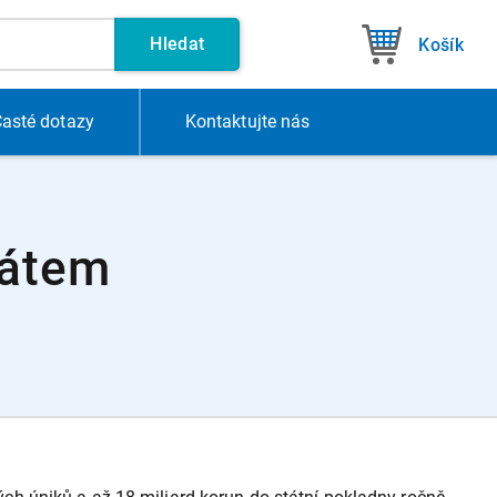
Hledat
Košík
asté dotazy
Kontakt
ujte nás
nátem