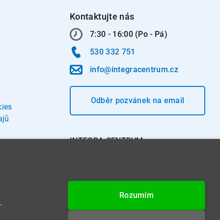
Kontaktujte nás
7:30 - 16:00 (Po - Pá)
530 332 751
info@integracentrum.cz
Odběr pozvánek
na email
kies
ajů
INTEGRA CENTRUM s.r.o.
Jabloňová 662/7
621 00 Brno
IČ: 26234203
Rozumím
DIČ: CZ26234203
.
Datová schránka: 4beca6d