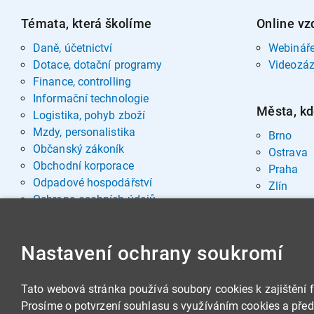
Témata, která školíme
Online vz
Daně, účetnictví
Webinář
Dotace, dotační programy
Videozá
Finance, controlling
Informační technologie
Města, kd
Logistika, pohyb zboží
Mzdy, personalistika
Brno
Občanský zákoník
Ostrava
Obchodní korporace
Praha
Odpadové hospodářství
Zlín
Ochrana osobních údajů
Pohřebnictví
Rozvoj osobnosti
Nastavení ochrany soukromí
Sociální oblast
Spisová služba, archivnictví
Stavby, nemovitosti
Tato webová stránka používá soubory cookies k zajištění 
Veřejná správa
Prosíme o potvrzení souhlasu s využíváním cookies a předá