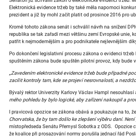
Senátoři již schválili zákon o elektronické evidenci tržeb.
Elektronická evidence tržeb by také měla napomoci konkure
prezident a již by mohl začít platit od prosince 2016 pro u
Kromě tohoto zákona senát i schválil návrh na snížení DPH
republika se tak zařadí mezi většinu zemí Evropské unie, k
patřit k nejmodernějším a pro podnikatele nejlevnějším dík
Po dokončení legislativní procesu zákona o evidenci trže
spuštěním zákona bude spuštěn pilotní provoz, kdy bude 
„Zavedením elektronické evidence tržeb bude případné pod
zacílit kontroly tam, kde se projeví nesrovnalosti, a nezdr
Bývalý rektor Univerzity Karlovy Václav Hampl nesouhlasí 
mého pohledu by bylo logické, aby zařízení nakoupil a prov
I pravicová opozice se zákona obává a poukazuje na to, ž
Chorvatska, že by tam došlo ke zlepšení výběru daní. Není 
místopředseda Senátu Přemysl Sobotka z ODS. Opozice chc
že koalice při prosazování normy porušila jednací řád Pos