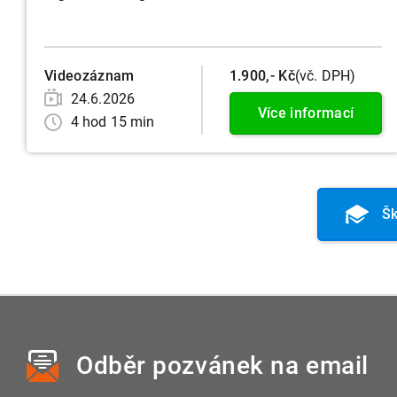
Videozáznam
1.900,- Kč
(vč. DPH)
24.6.2026
Více informací
4 hod 15 min
Šk
Odběr pozvánek
na email