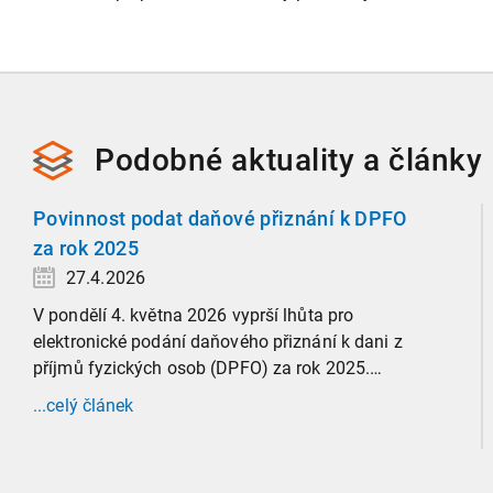
Podobné
aktuality a
články
Povinnost podat daňové přiznání k DPFO
za rok 2025
27.4.2026
V pondělí 4. května 2026 vyprší lhůta pro
elektronické podání daňového přiznání k dani z
příjmů fyzických osob (DPFO) za rok 2025.
Zaměříme se detailně na to, kde leží hranice
...celý článek
povinnosti přiznání podat, jaké jsou nejčastější
chytáky v soubězích příjmů a na co si dát v roce
2026 obzvlášť pozor.