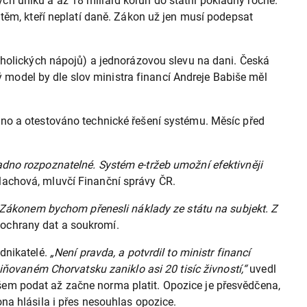
vých úniků a až 18 miliard korun do státní pokladny ročně.
těm, kteří neplatí daně. Zákon už jen musí podepsat
oholických nápojů) a jednorázovou slevu na dani. Česká
ý model by dle slov ministra financí Andreje Babiše měl
áno a otestováno technické řešení systému. Měsíc před
dno rozpoznatelné. Systém e-tržeb umožní efektivněji
tlachová, mluvčí Finanční správy ČR.
Zákonem bychom přenesli náklady ze státu na subjekt. Z
 ochrany dat a soukromí.
dnikatelé.
„Není pravda, a potvrdil to ministr financí
iňovaném Chorvatsku zaniklo asi 20 tisíc živností,“
uvedl
em podat až začne norma platit. Opozice je přesvědčena,
na hlásila i přes nesouhlas opozice.