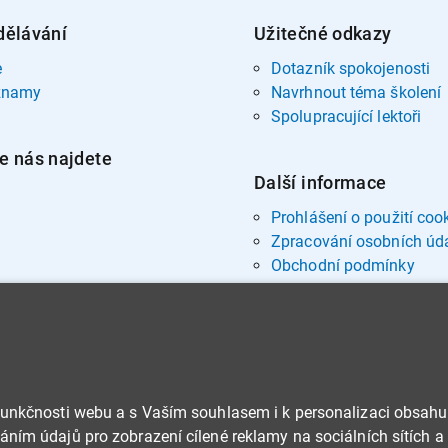
dělávání
Užitečné odkazy
e
Dotazník spokojenosti
znamy
Navrhnout téma školení
Spolupracující lektoři
e nás najdete
Další informace
Prohlášení o použití coo
Zpracování osobních úd
Obchodní podmínky
funkčnosti webu a s Vaším souhlasem i k personalizaci obsahu
ním údajů pro zobrazení cílené reklamy na sociálních sítích a