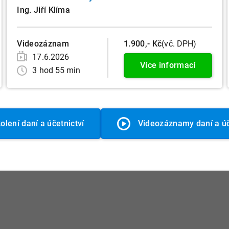
Ing. Jiří Klíma
Videozáznam
1.900,- Kč
(vč. DPH)
17.6.2026
Více informací
3 hod 55 min
olení daní a účetnictví
Videozáznamy daní a úč