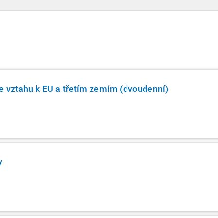
chybět v záložkách žádného daňového
profesionála.
e vztahu k EU a třetím zemím (dvoudenní)
y