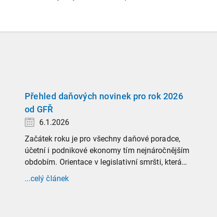
Přehled daňových novinek pro rok 2026
od GFŘ
6.1.2026
Začátek roku je pro všechny daňové poradce,
účetní i podnikové ekonomy tím nejnáročnějším
obdobím. Orientace v legislativní smršti, která
tradičně doprovází přelom roku, vyžaduje
...celý článek
nastudovat všechny novely a doprovodné
informace. Generální finanční ředitelství (GFŘ)
zveřejnilo souhrnný materiál, který by neměl