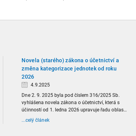
Novela (starého) zákona o účetnictví a
změna kategorizace jednotek od roku
2026
4.9.2025
Dne 2. 9. 2025 byla pod číslem 316/2025 Sb.
vyhlášena novela zákona o účetnictví, která s
účinností od 1. ledna 2026 upravuje řadu oblastí
účetní praxe. Již nyní, s účinností od 3. září
...celý článek
2025, platí nová, zvýšená kritéria pro zařazení
firem do velikostních a použijí se zpětně již pro