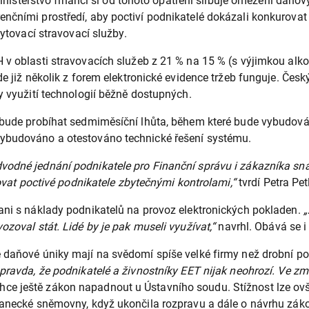
 Ministerstvo financí si od tohoto opatření slibuje omezení daňo
nčními prostředí, aby poctiví podnikatelé dokázali konkurovat 
bytovací stravovací služby.
 v oblasti stravovacích služeb z 21 % na 15 % (s výjimkou alk
de již několik z forem elektronické evidence tržeb funguje. Česk
y využití technologií běžně dostupných.
b bude probíhat sedmiměsíční lhůta, během které bude vybudov
vybudováno a otestováno technické řešení systému.
vodné jednání podnikatele pro Finanční správu i zákazníka sna
žovat poctivé podnikatele zbytečnými kontrolami,“
tvrdí Petra Pe
ani s náklady podnikatelů na provoz elektronických pokladen.
„
ozoval stát. Lidé by je pak museli využívat,“
navrhl. Obává se i
e daňové úniky mají na svědomí spíše velké firmy než drobní po
pravda, že podnikatelé a živnostníky EET nijak neohrozí. Ve zm
e ještě zákon napadnout u Ústavního soudu. Stížnost lze ovš
lanecké sněmovny, když ukončila rozpravu a dále o návrhu záko