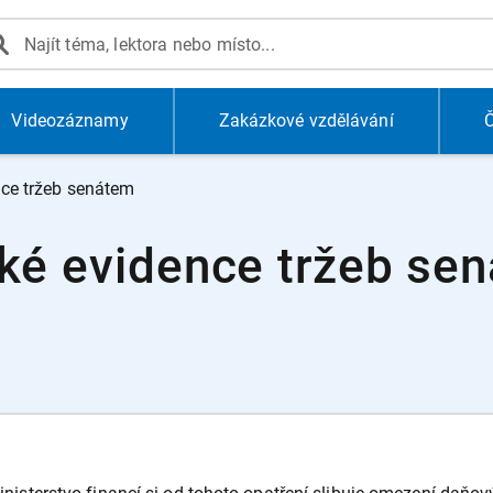
Videozáznamy
Zakázkové vzdělávání
Č
nce tržeb senátem
cké evidence tržeb se