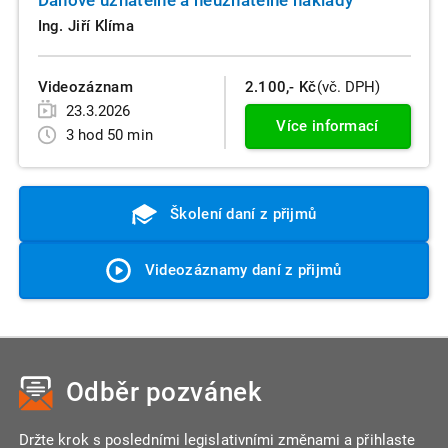
Ing. Jiří Klíma
Videozáznam
2.100,- Kč
(vč. DPH)
23.3.2026
Více informací
3 hod 50 min
Školení daní z přijmů
Videozáznamy daní z přijmů
Odběr pozvánek
Držte krok s posledními legislativními změnami a přihlaste