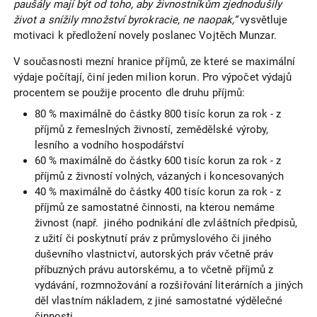
paušály mají být od toho, aby živnostníkům zjednodušily
život a snížily množství byrokracie, ne naopak,“
vysvětluje
motivaci k předložení novely poslanec Vojtěch Munzar.
V současnosti mezní hranice příjmů, ze které se maximální
výdaje počítají, činí jeden milion korun. Pro výpočet výdajů
procentem se použije procento dle druhu příjmů:
80 % maximálně do částky 800 tisíc korun za rok - z
příjmů z řemeslných živností, zemědělské výroby,
lesního a vodního hospodářství
60 % maximálně do částky 600 tisíc korun za rok - z
příjmů z živností volných, vázaných i koncesovaných
40 % maximálně do částky 400 tisíc korun za rok - z
příjmů ze samostatné činnosti, na kterou nemáme
živnost (např. jiného podnikání dle zvláštních předpisů,
z užití či poskytnutí práv z průmyslového či jiného
duševního vlastnictví, autorských práv včetně práv
příbuzných právu autorskému, a to včetně příjmů z
vydávání, rozmnožování a rozšiřování literárních a jiných
děl vlastním nákladem, z jiné samostatné výdělečné
činnosti,