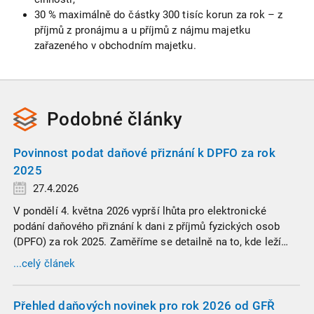
30 % maximálně do částky 300 tisíc korun za rok – z
příjmů z pronájmu a u příjmů z nájmu majetku
zařazeného v obchodním majetku.
Podobné
články
Povinnost podat daňové přiznání k DPFO za rok
2025
27.4.2026
V pondělí 4. května 2026 vyprší lhůta pro elektronické
podání daňového přiznání k dani z příjmů fyzických osob
(DPFO) za rok 2025. Zaměříme se detailně na to, kde leží
hranice povinnosti přiznání podat, jaké jsou nejčastější
...celý článek
chytáky v soubězích příjmů a na co si dát v roce 2026
obzvlášť pozor.
Přehled daňových novinek pro rok 2026 od GFŘ