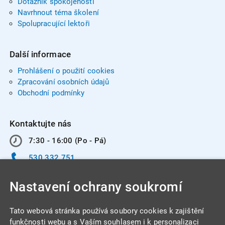
Dotazník spokojenosti
Navrhnout téma školení
Spolupracující lektoři
Další informace
Prohlášení o použití cookies
Zpracování osobních údajů
Obchodní podmínky
Kontaktujte nás
7:30 - 16:00 (Po - Pá)
530 332 751
info@integracentrum.cz
Nastavení ochrany soukromí
Odběr pozvánek
na email
Tato webová stránka používá soubory cookies k zajištění
funkčnosti webu a s Vaším souhlasem i k personalizaci