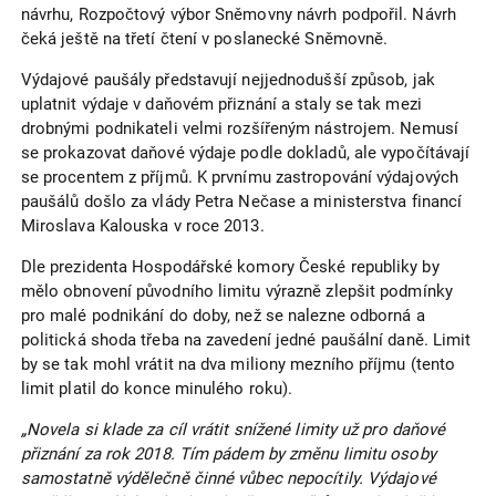
návrhu, Rozpočtový výbor Sněmovny návrh podpořil. Návrh
čeká ještě na třetí čtení v poslanecké Sněmovně.
Výdajové paušály představují nejjednodušší způsob, jak
uplatnit výdaje v daňovém přiznání a staly se tak mezi
drobnými podnikateli velmi rozšířeným nástrojem. Nemusí
se prokazovat daňové výdaje podle dokladů, ale vypočítávají
se procentem z příjmů. K prvnímu zastropování výdajových
paušálů došlo za vlády Petra Nečase a ministerstva financí
Miroslava Kalouska v roce 2013.
Dle prezidenta Hospodářské komory České republiky by
mělo obnovení původního limitu výrazně zlepšit podmínky
pro malé podnikání do doby, než se nalezne odborná a
politická shoda třeba na zavedení jedné paušální daně. Limit
by se tak mohl vrátit na dva miliony mezního příjmu (tento
limit platil do konce minulého roku).
„Novela si klade za cíl vrátit snížené limity už pro daňové
přiznání za rok 2018. Tím pádem by změnu limitu osoby
samostatně výdělečně činné vůbec nepocítily. Výdajové