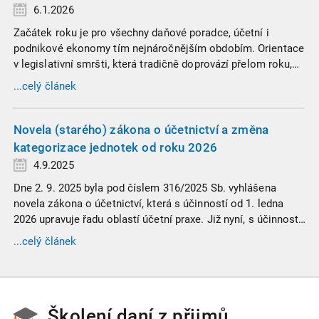
6.1.2026
Začátek roku je pro všechny daňové poradce, účetní i
podnikové ekonomy tím nejnáročnějším obdobím. Orientace
v legislativní smršti, která tradičně doprovází přelom roku,
vyžaduje nastudovat všechny novely a doprovodné
...celý článek
informace. Generální finanční ředitelství (GFŘ) zveřejnilo
souhrnný materiál, který by neměl chybět v záložkách
žádného daňového profesionála.
Novela (starého) zákona o účetnictví a změna
kategorizace jednotek od roku 2026
4.9.2025
Dne 2. 9. 2025 byla pod číslem 316/2025 Sb. vyhlášena
novela zákona o účetnictví, která s účinností od 1. ledna
2026 upravuje řadu oblastí účetní praxe. Již nyní, s účinností
od 3. září 2025, platí nová, zvýšená kritéria pro zařazení firem
...celý článek
do velikostních a použijí se zpětně již pro účetní období
započaté v roce 2024.
Školení daní z přijmů