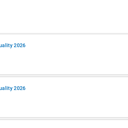
profesionála.
uality 2026
uality 2026