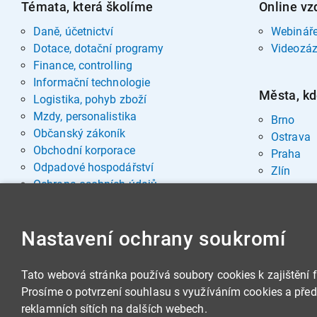
Témata, která školíme
Online vz
Daně, účetnictví
Webinář
Dotace, dotační programy
Videozá
Finance, controlling
Informační technologie
Města, kd
Logistika, pohyb zboží
Mzdy, personalistika
Brno
Občanský zákoník
Ostrava
Obchodní korporace
Praha
Odpadové hospodářství
Zlín
Ochrana osobních údajů
Pohřebnictví
Rozvoj osobnosti
Nastavení ochrany soukromí
Sociální oblast
Spisová služba, archivnictví
Stavby, nemovitosti
Tato webová stránka používá soubory cookies k zajištění 
Veřejná správa
Prosíme o potvrzení souhlasu s využíváním cookies a předá
Veřejné zakázky
reklamních sítích na dalších webech.