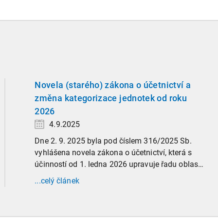
Novela (starého) zákona o účetnictví a
změna kategorizace jednotek od roku
2026
4.9.2025
Dne 2. 9. 2025 byla pod číslem 316/2025 Sb.
vyhlášena novela zákona o účetnictví, která s
účinností od 1. ledna 2026 upravuje řadu oblastí
účetní praxe. Již nyní, s účinností od 3. září
...celý článek
2025, platí nová, zvýšená kritéria pro zařazení
firem do velikostních a použijí se zpětně již pro
účetní období započaté v roce 2024.