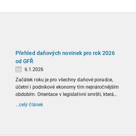
Přehled daňových novinek pro rok 2026
od GFŘ
6.1.2026
Začátek roku je pro všechny daňové poradce,
účetní i podnikové ekonomy tím nejnáročnějším
obdobím. Orientace v legislativní smršti, která
tradičně doprovází přelom roku, vyžaduje
...celý článek
nastudovat všechny novely a doprovodné
informace. Generální finanční ředitelství (GFŘ)
zveřejnilo souhrnný materiál, který by neměl
chybět v záložkách žádného daňového