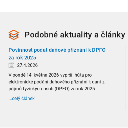
Podobné
aktuality a
články
Povinnost podat daňové přiznání k DPFO
za rok 2025
27.4.2026
V pondělí 4. května 2026 vyprší lhůta pro
elektronické podání daňového přiznání k dani z
příjmů fyzických osob (DPFO) za rok 2025.
Zaměříme se detailně na to, kde leží hranice
...celý článek
povinnosti přiznání podat, jaké jsou nejčastější
chytáky v soubězích příjmů a na co si dát v roce
2026 obzvlášť pozor.