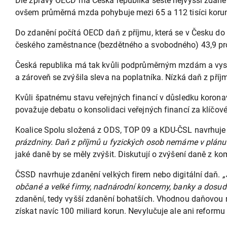
Dle zprávy OECD má Česká republika šesté nejvyšší zdanění
ovšem průměrná mzda pohybuje mezi 65 a 112 tisíci korun
Do zdanění počítá OECD daň z příjmu, která se v Česku do 
českého zaměstnance (bezdětného a svobodného) 43,9 pr
Česká republika má tak kvůli podprůměrným mzdám a vysok
a zároveň se zvýšila sleva na poplatníka. Nízká daň z pří
Kvůli špatnému stavu veřejných financí v důsledku koron
považuje debatu o konsolidaci veřejných financí za klíčové
Koalice Spolu složená z ODS, TOP 09 a KDU-ČSL navrhuje z
prázdniny. Daň z příjmů u fyzických osob nemáme v plánu z
jaké daně by se měly zvýšit. Diskutují o zvýšení daně z ko
ČSSD navrhuje zdanění velkých firem nebo digitální daň.
„
občané a velké firmy, nadnárodní koncerny, banky a dosud
zdanění, tedy vyšší zdanění bohatších. Vhodnou daňovou re
získat navíc 100 miliard korun. Nevylučuje ale ani reform