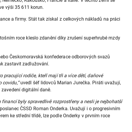
 Německo, Rakousko, Francie a Itálie. V těchto zemí se
e výši 35 611 korun.
ce a firmy. Stát tak získal z celkových nákladů na práci
ošním roce kleslo zdanění díky zrušení superhrubé mzdy
da nebo Českomoravská konfederace odborových svazů
ak zastavit zadlužování.
pracující rodiče, kteří mají tři a více dětí, daňové
 covidu,“
uvedl šéf lidovců Marian Jurečka. Piráti uvažují,
 zavedení digitální daně.
financí byly spravedlivě rozprostřeny a nesli je nejbohatší
 poslanec ČSSD Roman Onderka. Uvažují i o progresivním
m ke střední třídě, lze podle Onderky v prvním roce