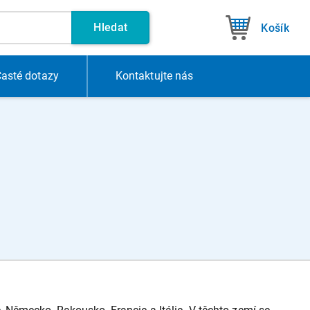
Hledat
Košík
asté dotazy
Kontakt
ujte nás