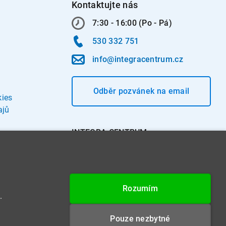
Kontaktujte nás
7:30 - 16:00 (Po - Pá)
530 332 751
info@integracentrum.cz
Odběr pozvánek
na email
kies
ajů
INTEGRA CENTRUM s.r.o.
Jabloňová 662/7
621 00 Brno
IČ: 26234203
Rozumím
DIČ: CZ26234203
.
Datová schránka: 4beca6d
Pouze nezbytné