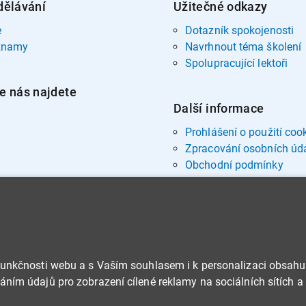
dělávání
Užitečné odkazy
e
Dotazník spokojenosti
znamy
Navrhnout téma školení
Spolupracující lektoři
e nás najdete
Další informace
Prohlášení o použití coo
Zpracování osobních úd
Obchodní podmínky
funkčnosti webu a s Vaším souhlasem i k personalizaci obsahu
ním údajů pro zobrazení cílené reklamy na sociálních sítích a