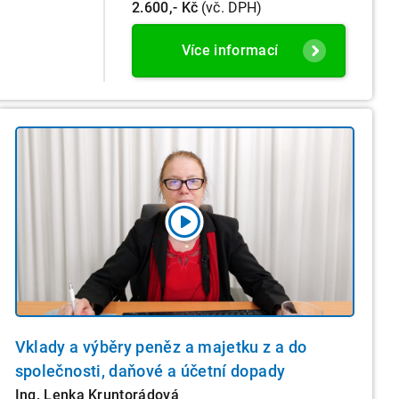
2.600,- Kč
(vč. DPH)
Více informací
Vklady a výběry peněz a majetku z a do
společnosti, daňové a účetní dopady
Ing. Lenka Kruntorádová