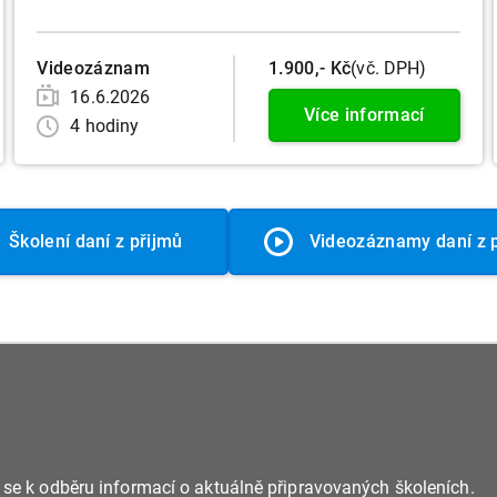
Videozáznam
1.900,- Kč
(vč. DPH)
16.6.2026
Více informací
4 hodiny
Školení daní z přijmů
Videozáznamy daní z 
e se k odběru informací o aktuálně připravovaných školeních.