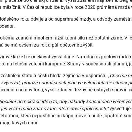
 práce ze 36 členských zemí. Vyšší zdanění mají země: Belgie,
 měsíčně. V České republice byla v roce 2020 průměrná mzda v
loňského roku odvíjela od superhrubé mzdy, a odvody zaměstnan
ocenta.
ému zdanění mnohem nižší kupní sílu než ostatní země. V let
jmů se má ovšem za rok a půl opětovně zvýšit.
avirové krize lze očekávat vyšší daně. Národní rozpočtová ra
 téma letošní volební kampaně. Strany v současnosti plánují, j
eštíhlení státu a cestu hledá zejména v úsporách.
„Chceme pro 
vyšovat, protože i domácnosti jsou ve velmi obtížné situaci po
merčních nemovitostí, vyšší zdanění těžby nerostných surovin či
Sociální demokracii jde o to, aby náklady konsolidace veřejných 
 jen velmi málo zdaňované internetové společnosti,“
vysvětluje
formou, která nepostihne nízkopříjmové a bude „opatrná“ směre
u majetkových daní.