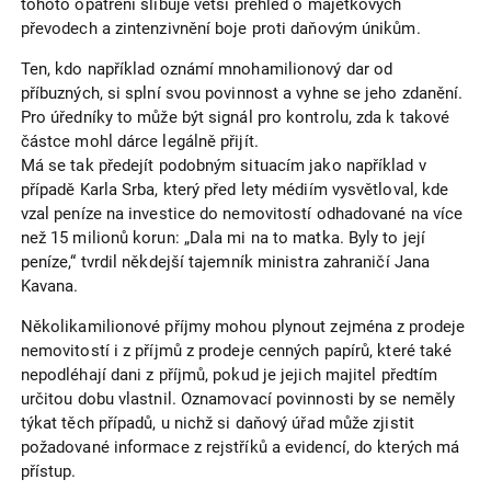
tohoto opatření slibuje větší přehled o majetkových
převodech a zintenzivnění boje proti daňovým únikům.
Ten, kdo například oznámí mnohamilionový dar od
příbuzných, si splní svou povinnost a vyhne se jeho zdanění.
Pro úředníky to může být signál pro kontrolu, zda k takové
částce mohl dárce legálně přijít.
Má se tak předejít podobným situacím jako například v
případě Karla Srba, který před lety médiím vysvětloval, kde
vzal peníze na investice do nemovitostí odhadované na více
než 15 milionů korun: „Dala mi na to matka. Byly to její
peníze,“ tvrdil někdejší tajemník ministra zahraničí Jana
Kavana.
Několikamilionové příjmy mohou plynout zejména z prodeje
nemovitostí i z příjmů z prodeje cenných papírů, které také
nepodléhají dani z příjmů, pokud je jejich majitel předtím
určitou dobu vlastnil. Oznamovací povinnosti by se neměly
týkat těch případů, u nichž si daňový úřad může zjistit
požadované informace z rejstříků a evidencí, do kterých má
přístup.