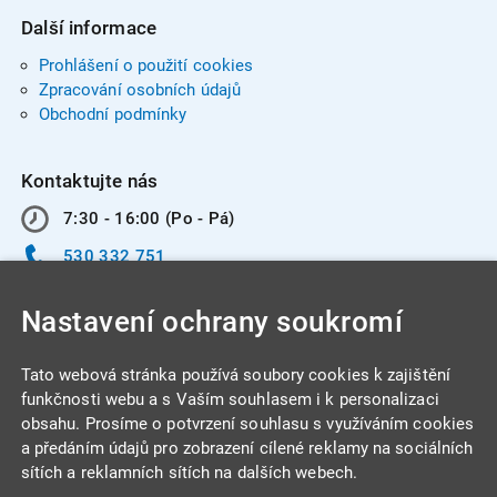
Další informace
Prohlášení o použití cookies
Zpracování osobních údajů
Obchodní podmínky
Kontaktujte nás
7:30 - 16:00 (Po - Pá)
530 332 751
info@integracentrum.cz
Nastavení ochrany soukromí
Odběr pozvánek
na email
Tato webová stránka používá soubory cookies k zajištění
funkčnosti webu a s Vaším souhlasem i k personalizaci
obsahu. Prosíme o potvrzení souhlasu s využíváním cookies
INTEGRA CENTRUM s.r.o.
a předáním údajů pro zobrazení cílené reklamy na sociálních
Jabloňová 662/7
sítích a reklamních sítích na dalších webech.
621 00 Brno