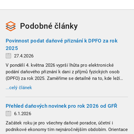
Podobné
články
Povinnost podat daňové přiznání k DPFO za rok
2025
27.4.2026
V pondělí 4. května 2026 vyprší lhůta pro elektronické
podání daňového přiznání k dani z příjmů fyzických osob
(DPFO) za rok 2025. Zaměříme se detailně na to, kde leží
hranice povinnosti přiznání podat, jaké jsou nejčastější
...celý článek
chytáky v soubězích příjmů a na co si dát v roce 2026
obzvlášť pozor.
Přehled daňových novinek pro rok 2026 od GFŘ
6.1.2026
Začátek roku je pro všechny daňové poradce, účetní i
podnikové ekonomy tím nejnáročnějším obdobím. Orientace