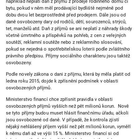
například neplatí daň z příjmů z prodeje rodinného domu či
bytu, pokud v něm měl prodávající bydliště nejméně pod
dobu dvou let bezprostředně před prodejem. Dále jsou od
daně osvobozeny dary od rodičů, dětí, sourozenců, strýců,
tet, manželů atd. Daň z příjmů se ani neplatí z náhrady škody
včetně úmrtného a příspěvků na pohřeb, z cen z veřejných
soutěží, reklamní soutěže nebo z reklamního slosování,
pokud se nejedná o spotřebitelskou loterii podle zvláštního
právního předpisu. Příjmy sociálního charakteru jsou taktéž
osvobozeny.
Podle novely zákona o dani z příjmu, která by měla platit od
ledna roku 2015, dojde k zpřísnění podmínek v oblasti
osvobozených příjmů.
Ministerstvo financí chce zpřísnit pravidla v oblasti
osvobozených příjmů vyšších než pět milionů korun. Nově
se tyto příjmy budou muset hlásit finančnímu úřadu, ačkoli
jsou osvobozené od daně. V případě, že kontrola zjistí
nějaký nehlášený příjem vyšší než pět milionů korun, vyměří
k němu daň až ve výši 15 %. Ministerstvo financí si od