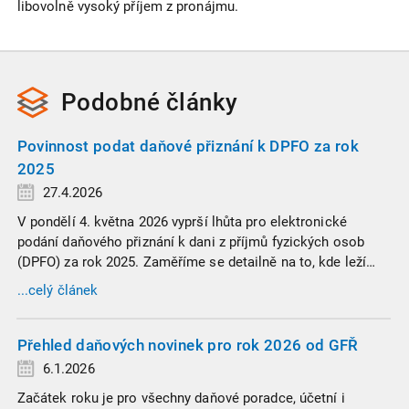
libovolně vysoký příjem z pronájmu.
Podobné
články
Povinnost podat daňové přiznání k DPFO za rok
2025
27.4.2026
V pondělí 4. května 2026 vyprší lhůta pro elektronické
podání daňového přiznání k dani z příjmů fyzických osob
(DPFO) za rok 2025. Zaměříme se detailně na to, kde leží
hranice povinnosti přiznání podat, jaké jsou nejčastější
...celý článek
chytáky v soubězích příjmů a na co si dát v roce 2026
obzvlášť pozor.
Přehled daňových novinek pro rok 2026 od GFŘ
6.1.2026
Začátek roku je pro všechny daňové poradce, účetní i