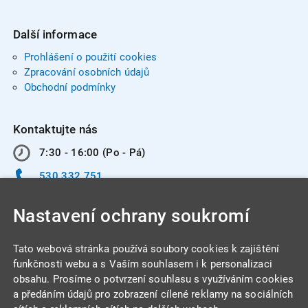
Další informace
Prohlášení o použití cookies
Zpracování osobních údajů
Obchodní podmínky
Kontaktujte nás
7:30 - 16:00 (Po - Pá)
530 332 751
info@integracentrum.cz
Nastavení ochrany soukromí
Odběr pozvánek
na email
Tato webová stránka používá soubory cookies k zajištění
funkčnosti webu a s Vaším souhlasem i k personalizaci
obsahu. Prosíme o potvrzení souhlasu s využíváním cookies
INTEGRA CENTRUM s.r.o.
a předáním údajů pro zobrazení cílené reklamy na sociálních
Jabloňová 662/7