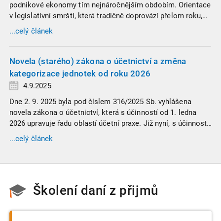
podnikové ekonomy tím nejnáročnějším obdobím. Orientace
v legislativní smršti, která tradičně doprovází přelom roku,
vyžaduje nastudovat všechny novely a doprovodné
...celý článek
informace. Generální finanční ředitelství (GFŘ) zveřejnilo
souhrnný materiál, který by neměl chybět v záložkách
žádného daňového profesionála.
Novela (starého) zákona o účetnictví a změna
kategorizace jednotek od roku 2026
4.9.2025
Dne 2. 9. 2025 byla pod číslem 316/2025 Sb. vyhlášena
novela zákona o účetnictví, která s účinností od 1. ledna
2026 upravuje řadu oblastí účetní praxe. Již nyní, s účinností
od 3. září 2025, platí nová, zvýšená kritéria pro zařazení firem
...celý článek
do velikostních a použijí se zpětně již pro účetní období
započaté v roce 2024.
Školení daní z přijmů