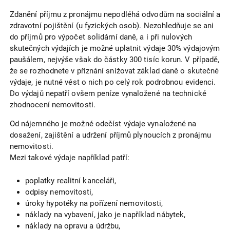
Zdanění příjmu z pronájmu nepodléhá odvodům na sociální a
zdravotní pojištění (u fyzických osob). Nezohledňuje se ani
do příjmů pro výpočet solidární daně, a i při nulových
skutečných výdajích je možné uplatnit výdaje 30% výdajovým
paušálem, nejvýše však do částky 300 tisíc korun. V případě,
že se rozhodnete v přiznání snižovat základ daně o skutečné
výdaje, je nutné vést o nich po celý rok podrobnou evidenci.
Do výdajů nepatří ovšem peníze vynaložené na technické
zhodnocení nemovitosti.
Od nájemného je možné odečíst výdaje vynaložené na
dosažení, zajištění a udržení příjmů plynoucích z pronájmu
nemovitosti.
Mezi takové výdaje například patří:
poplatky realitní kanceláři,
odpisy nemovitosti,
úroky hypotéky na pořízení nemovitosti,
náklady na vybavení, jako je například nábytek,
náklady na opravu a údržbu,