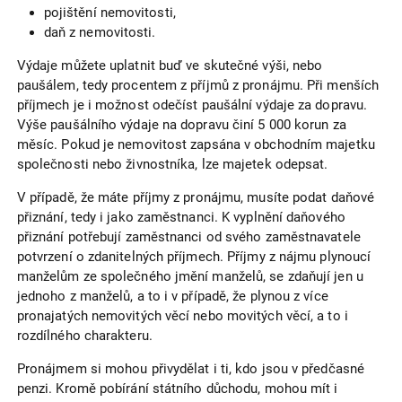
pojištění nemovitosti,
daň z nemovitosti.
Výdaje můžete uplatnit buď ve skutečné výši, nebo
paušálem, tedy procentem z příjmů z pronájmu. Při menších
příjmech je i možnost odečíst paušální výdaje za dopravu.
Výše paušálního výdaje na dopravu činí 5 000 korun za
měsíc. Pokud je nemovitost zapsána v obchodním majetku
společnosti nebo živnostníka, lze majetek odepsat.
V případě, že máte příjmy z pronájmu, musíte podat daňové
přiznání, tedy i jako zaměstnanci. K vyplnění daňového
přiznání potřebují zaměstnanci od svého zaměstnavatele
potvrzení o zdanitelných příjmech. Příjmy z nájmu plynoucí
manželům ze společného jmění manželů, se zdaňují jen u
jednoho z manželů, a to i v případě, že plynou z více
pronajatých nemovitých věcí nebo movitých věcí, a to i
rozdílného charakteru.
Pronájmem si mohou přivydělat i ti, kdo jsou v předčasné
penzi. Kromě pobírání státního důchodu, mohou mít i