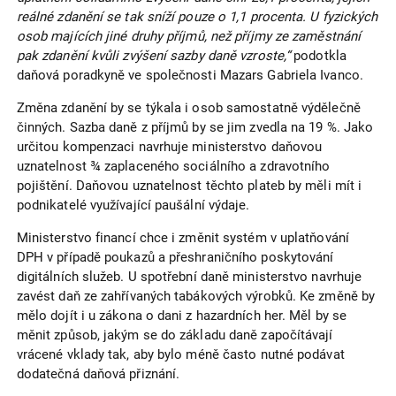
reálné zdanění se tak sníží pouze o 1,1 procenta. U fyzických
osob majících jiné druhy příjmů, než příjmy ze zaměstnání
pak zdanění kvůli zvýšení sazby daně vzroste,“
podotkla
daňová poradkyně ve společnosti Mazars Gabriela Ivanco.
Změna zdanění by se týkala i osob samostatně výdělečně
činných. Sazba daně z příjmů by se jim zvedla na 19 %. Jako
určitou kompenzaci navrhuje ministerstvo daňovou
uznatelnost ¾ zaplaceného sociálního a zdravotního
pojištění. Daňovou uznatelnost těchto plateb by měli mít i
podnikatelé využívající paušální výdaje.
Ministerstvo financí chce i změnit systém v uplatňování
DPH v případě poukazů a přeshraničního poskytování
digitálních služeb. U spotřební daně ministerstvo navrhuje
zavést daň ze zahřívaných tabákových výrobků. Ke změně by
mělo dojít i u zákona o dani z hazardních her. Měl by se
měnit způsob, jakým se do základu daně započítávají
vrácené vklady tak, aby bylo méně často nutné podávat
dodatečná daňová přiznání.