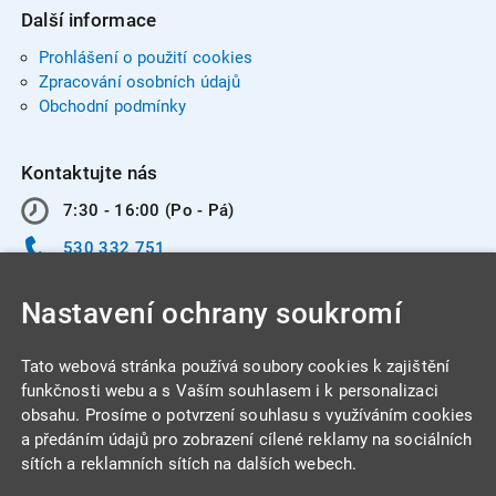
Další informace
Prohlášení o použití cookies
Zpracování osobních údajů
Obchodní podmínky
Kontaktujte nás
7:30 - 16:00 (Po - Pá)
530 332 751
info@integracentrum.cz
Nastavení ochrany soukromí
Odběr pozvánek
na email
Tato webová stránka používá soubory cookies k zajištění
funkčnosti webu a s Vaším souhlasem i k personalizaci
obsahu. Prosíme o potvrzení souhlasu s využíváním cookies
INTEGRA CENTRUM s.r.o.
a předáním údajů pro zobrazení cílené reklamy na sociálních
Jabloňová 662/7
sítích a reklamních sítích na dalších webech.
621 00 Brno