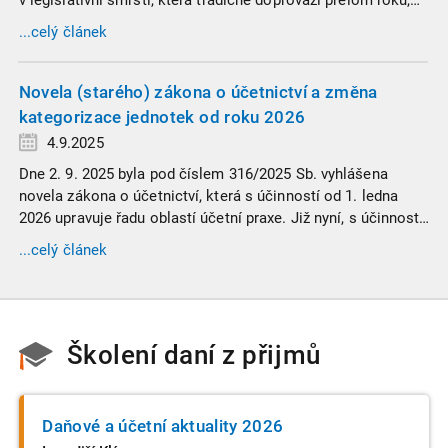
v legislativní smršti, která tradičně doprovází přelom roku,
vyžaduje nastudovat všechny novely a doprovodné
...celý článek
informace. Generální finanční ředitelství (GFŘ) zveřejnilo
souhrnný materiál, který by neměl chybět v záložkách
žádného daňového profesionála.
Novela (starého) zákona o účetnictví a změna
kategorizace jednotek od roku 2026
4.9.2025
Dne 2. 9. 2025 byla pod číslem 316/2025 Sb. vyhlášena
novela zákona o účetnictví, která s účinností od 1. ledna
2026 upravuje řadu oblastí účetní praxe. Již nyní, s účinností
od 3. září 2025, platí nová, zvýšená kritéria pro zařazení firem
...celý článek
do velikostních a použijí se zpětně již pro účetní období
započaté v roce 2024.
Školení daní z přijmů
Daňové a účetní aktuality 2026