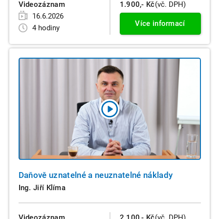
Videozáznam
1.900,- Kč
(vč. DPH)
16.6.2026
Více informací
4 hodiny
Daňově uznatelné a neuznatelné náklady
Ing. Jiří Klíma
Videozáznam
2.100,- Kč
(vč. DPH)