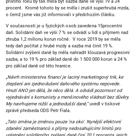
příštího roku by tak měla být sazba daně ve výši 19 a 24
procent. Kromě tohoto by se měla i zrušit superhrubá mzda,
o čemž jsme vás již informovali v předchozím článku.
V současnosti je u fyzických osob zavedena 15procentní
daň. Solidární daň ve výši 7 % se odvádí u lidí s příjmem nad
zhruba 1,2 milionu korun ročně. V roce 2019 by se měla
tedy daň počítat z hrubé mzdy a sazba má činit 19 %.
Solidární zvýšení daně by měla nahradit klouzavá progresivní
sazba, a to 19 % pro základ daně do 1 500 000 korun a 24 %
pro základ daně od této hranice.
„Návrh ministerstva financí je laciný marketingový trik, ke
zlepšení ani zjednodušení daňového systému nepovede.
Hnutí ANO jen dělá, že něco dělá. A odvádí pozornost od
vyjednávání s komunisty a menšinového vládnutí bez důvěry.
My navrhujeme nižší a jednodušší daně,“
uvedl v tiskové
zprávě předseda ODS Petr Fiala.
„Tato změna je změnou pouze 'na oko'. Nynější efektivní
zdanění zaměstnanců s příjmy nedosahujícími limitů pro
uplatnění solidárního zvýšení daně činí 20,1 procenta, jejich