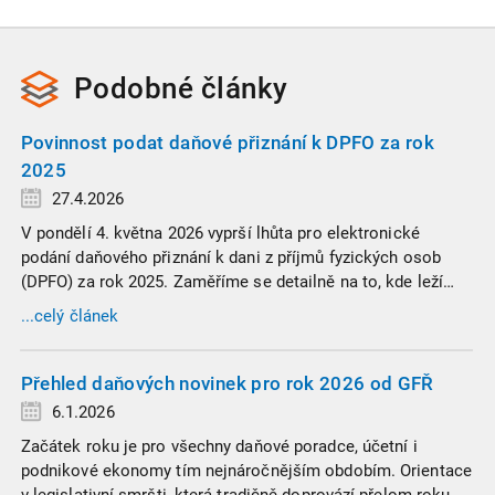
Podobné
články
Povinnost podat daňové přiznání k DPFO za rok
2025
27.4.2026
V pondělí 4. května 2026 vyprší lhůta pro elektronické
podání daňového přiznání k dani z příjmů fyzických osob
(DPFO) za rok 2025. Zaměříme se detailně na to, kde leží
hranice povinnosti přiznání podat, jaké jsou nejčastější
...celý článek
chytáky v soubězích příjmů a na co si dát v roce 2026
obzvlášť pozor.
Přehled daňových novinek pro rok 2026 od GFŘ
6.1.2026
Začátek roku je pro všechny daňové poradce, účetní i
podnikové ekonomy tím nejnáročnějším obdobím. Orientace