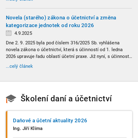
informace. Generální finanční ředitelství (GFŘ) zveřejnilo
souhrnný materiál, který by neměl chybět v záložkách
žádného daňového profesionála.
Novela (starého) zákona o účetnictví a změna
kategorizace jednotek od roku 2026
4.9.2025
Dne 2. 9. 2025 byla pod číslem 316/2025 Sb. vyhlášena
novela zákona o účetnictví, která s účinností od 1. ledna
2026 upravuje řadu oblastí účetní praxe. Již nyní, s účinností
od 3. září 2025, platí nová, zvýšená kritéria pro zařazení firem
...celý článek
do velikostních a použijí se zpětně již pro účetní období
započaté v roce 2024.
Školení daní a účetnictví
Daňové a účetní aktuality 2026
Ing. Jiří Klíma