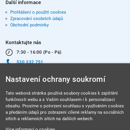
Další informace
Prohlášení o použití cookies
Zpracování osobních údajů
Obchodní podmínky
Kontaktujte nás
7:30 - 16:00 (Po - Pá)
530 332 751
info@integracentrum.cz
Nastavení ochrany soukromí
Odběr pozvánek
na email
Tato webová stránka používá soubory cookies k zajištění
funkčnosti webu a s Vaším souhlasem i k personalizaci
obsahu. Prosíme o potvrzení souhlasu s využíváním cookies
INTEGRA CENTRUM s.r.o.
a předáním údajů pro zobrazení cílené reklamy na sociálních
Jabloňová 662/7
sítích a reklamních sítích na dalších webech.
621 00 Brno
Více informací o cookies