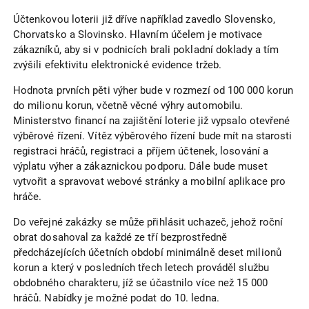
Účtenkovou loterii již dříve například zavedlo Slovensko,
Chorvatsko a Slovinsko. Hlavním účelem je motivace
zákazníků, aby si v podnicích brali pokladní doklady a tím
zvýšili efektivitu elektronické evidence tržeb.
Hodnota prvních pěti výher bude v rozmezí od 100 000 korun
do milionu korun, včetně věcné výhry automobilu.
Ministerstvo financí na zajištění loterie již vypsalo otevřené
výběrové řízení. Vítěz výběrového řízení bude mít na starosti
registraci hráčů, registraci a příjem účtenek, losování a
výplatu výher a zákaznickou podporu. Dále bude muset
vytvořit a spravovat webové stránky a mobilní aplikace pro
hráče.
Do veřejné zakázky se může přihlásit uchazeč, jehož roční
obrat dosahoval za každé ze tří bezprostředně
předcházejících účetních období minimálně deset milionů
korun a který v posledních třech letech prováděl službu
obdobného charakteru, jíž se účastnilo více než 15 000
hráčů. Nabídky je možné podat do 10. ledna.