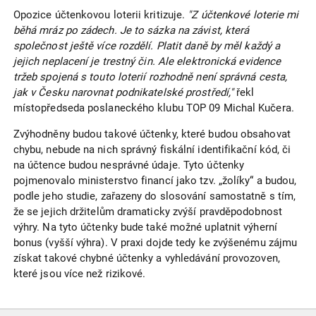
Opozice účtenkovou loterii kritizuje.
"Z účtenkové loterie mi
běhá mráz po zádech. Je to sázka na závist, která
společnost ještě více rozdělí. Platit daně by měl každý a
jejich neplacení je trestný čin. Ale elektronická evidence
tržeb spojená s touto loterií rozhodně není správná cesta,
jak v Česku narovnat podnikatelské prostředí,"
řekl
místopředseda poslaneckého klubu TOP 09 Michal Kučera.
Zvýhodněny budou takové účtenky, které budou obsahovat
chybu, nebude na nich správný fiskální identifikační kód, či
na účtence budou nesprávné údaje. Tyto účtenky
pojmenovalo ministerstvo financí jako tzv. „žolíky“ a budou,
podle jeho studie, zařazeny do slosování samostatně s tím,
že se jejich držitelům dramaticky zvýší pravděpodobnost
výhry. Na tyto účtenky bude také možné uplatnit výherní
bonus (vyšší výhra). V praxi dojde tedy ke zvýšenému zájmu
získat takové chybné účtenky a vyhledávání provozoven,
které jsou více než rizikové.