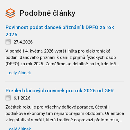
Podobné
články
Povinnost podat daňové přiznání k DPFO za rok
2025
27.4.2026
V pondělí 4. května 2026 vyprší lhůta pro elektronické
podání daňového přiznání k dani z příjmů fyzických osob
(DPFO) za rok 2025. Zaměříme se detailně na to, kde leží
hranice povinnosti přiznání podat, jaké jsou nejčastější
...celý článek
chytáky v soubězích příjmů a na co si dát v roce 2026
obzvlášť pozor.
Přehled daňových novinek pro rok 2026 od GFŘ
6.1.2026
Začátek roku je pro všechny daňové poradce, účetní i
podnikové ekonomy tím nejnáročnějším obdobím. Orientace
v legislativní smršti, která tradičně doprovází přelom roku,
vyžaduje nastudovat všechny novely a doprovodné
...celý článek