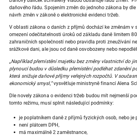
Daňový balíček schválený vládou obsahuje řadu změn. Př
daňového řádu. Spojením změn do jednoho zákona by dle Min
návrh změn v zákoně o elektronické evidenci tržeb.
V oblasti zákona o daních z příjmů dochází ke změnám v s
omezení odečitatelnosti úroků od základu daně limitem 80
zahraničních společností nebo pravidla proti zneužívání ne
srážkové dani, ale jsou od daně osvobozeny nebo nepodléh
„Například přemístění majetku bez změny vlastnictví do jin
plynoucí budou v důsledku přemístění podléhat zdanění po
která snižuje daňové příjmy veřejných rozpočtů. V součas
ekonomický smysl,“
vysvětluje ministryně financí Alena Sch
Dle novely zákona o evidenci tržeb budou mít nejmenší pod
tomto režimu, musí splnit následující podmínky:
je poplatníkem daně z příjmů fyzických osob, nebo je
není plátcem DPH,
má maximálně 2 zaměstnance,