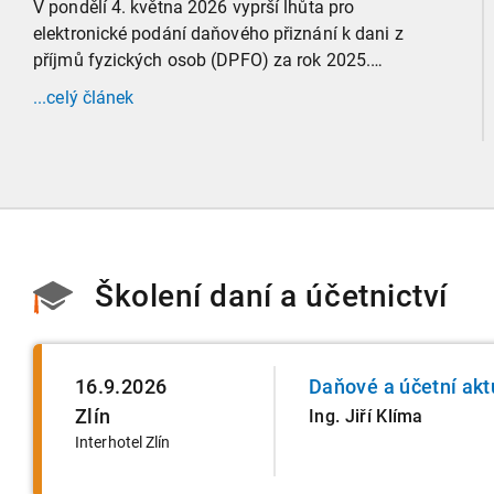
V pondělí 4. května 2026 vyprší lhůta pro
elektronické podání daňového přiznání k dani z
příjmů fyzických osob (DPFO) za rok 2025.
Zaměříme se detailně na to, kde leží hranice
...celý článek
povinnosti přiznání podat, jaké jsou nejčastější
chytáky v soubězích příjmů a na co si dát v roce
2026 obzvlášť pozor.
Školení daní a účetnictví
16.9.2026
Daňové a účetní akt
Zlín
Ing. Jiří Klíma
Interhotel Zlín