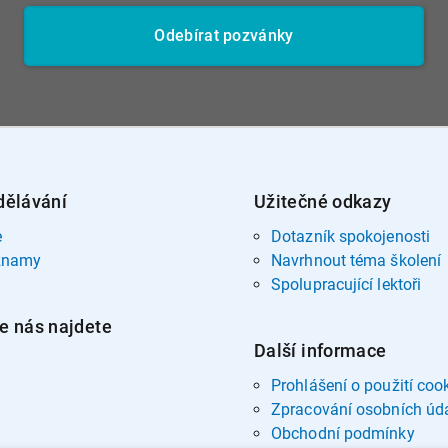
Odebírat pozvánky
dělávání
Užitečné odkazy
e
Dotazník spokojenosti
znamy
Navrhnout téma školení
Spolupracující lektoři
e nás najdete
Další informace
Prohlášení o použití coo
Zpracování osobních úd
Obchodní podmínky