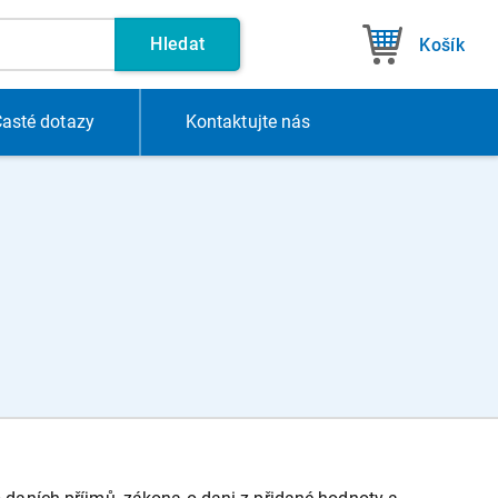
Hledat
Košík
asté dotazy
Kontakt
ujte nás