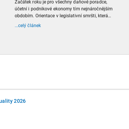
Začátek roku je pro všechny daňové poradce,
účetní i podnikové ekonomy tím nejnáročnějším
obdobím. Orientace v legislativní smršti, která
tradičně doprovází přelom roku, vyžaduje
...celý článek
nastudovat všechny novely a doprovodné
informace. Generální finanční ředitelství (GFŘ)
zveřejnilo souhrnný materiál, který by neměl
chybět v záložkách žádného daňového
profesionála.
uality 2026