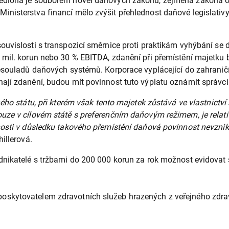
edloha je souborem novel daňových zákonů, zejména zákona o 
isterstva financí mělo zvýšit přehlednost daňové legislativy a
ouvislosti s transpozicí směrnice proti praktikám vyhýbání s
 mil. korun nebo 30 % EBITDA, zdanění při přemístění majetku 
souladů daňových systémů. Korporace vyplácející do zahraničí vě
ají zdanění, budou mít povinnost tuto výplatu oznámit správci
ého státu, při kterém však tento majetek zůstává ve vlastnictv
uze v cílovém státě s preferenčním daňovým režimem, je relati
nosti v důsledku takového přemístění daňová povinnost nevznika
illerová.
nikatelé s tržbami do 200 000 korun za rok možnost evidovat sv
 poskytovatelem zdravotních služeb hrazených z veřejného zdrav