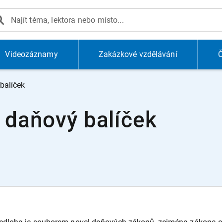
Videozáznamy
Zakázkové vzdělávání
Č
balíček
ý daňový balíček