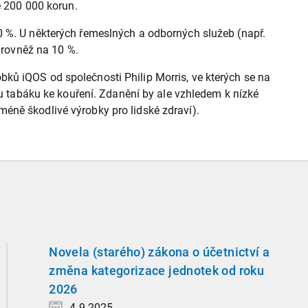
e 200 000 korun.
0 %. U některých řemeslných a odborných služeb (např.
1 rovněž na 10 %.
ků iQOS od společnosti Philip Morris, ve kterých se na
 u tabáku ke kouření. Zdanění by ale vzhledem k nízké
éně škodlivé výrobky pro lidské zdraví).
Novela (starého) zákona o účetnictví a
změna kategorizace jednotek od roku
2026
4.9.2025