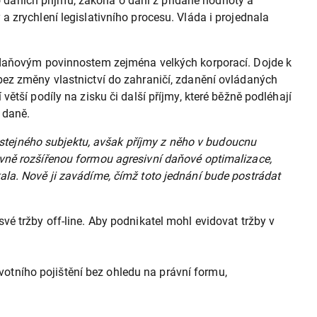
daních příjmů, zákona o dani z přidané hodnoty a
 zrychlení legislativního procesu. Vláda i projednala
e daňovým povinnostem zejména velkých korporací. Dojde k
bez změny vlastnictví do zahraničí, zdanění ovládaných
tší podíly na zisku či další příjmy, které běžně podléhají
 daně.
í stejného subjektu, avšak příjmy z něho v budoucnu
vně rozšířenou formou agresivní daňové optimalizace,
la. Nově ji zavádíme, čímž toto jednání bude postrádat
é tržby off-line. Aby podnikatel mohl evidovat tržby v
otního pojištění bez ohledu na právní formu,