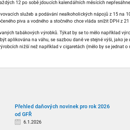
 každých 12 po sobě jdoucích kalendářních měsících nepřesáhn
ravovacích služeb a podávání nealkoholických nápojů z 15 na 1
je točeného piva a vodného a stočného chce vláda snížit DPH z 2
aných tabákových výrobků. Týkat by se to mělo například výrob
 být aplikována na váhu, se sazbou daně ve stejné výši, jako je
bcích nižší než například v cigaretách (mělo by se jednat o m
Přehled daňových novinek pro rok 2026
od GFŘ
6.1.2026