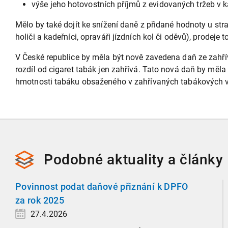
výše jeho hotovostních příjmů z evidovaných tržeb v
Mělo by také dojít ke snížení daně z přidané hodnoty u st
holiči a kadeřníci, opraváři jízdních kol či oděvů), prode
V České republice by měla být nově zavedena daň ze zahřív
rozdíl od cigaret tabák jen zahřívá. Tato nová daň by měla
hmotnosti tabáku obsaženého v zahřívaných tabákových výro
Podobné
aktuality a
články
Povinnost podat daňové přiznání k DPFO
za rok 2025
27.4.2026