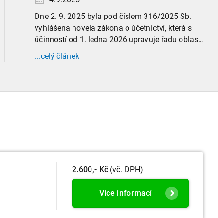
Dne 2. 9. 2025 byla pod číslem 316/2025 Sb.
vyhlášena novela zákona o účetnictví, která s
účinností od 1. ledna 2026 upravuje řadu oblastí
účetní praxe. Již nyní, s účinností od 3. září
...celý článek
2025, platí nová, zvýšená kritéria pro zařazení
firem do velikostních a použijí se zpětně již pro
účetní období započaté v roce 2024.
2.600,- Kč
(vč. DPH)
Více informací