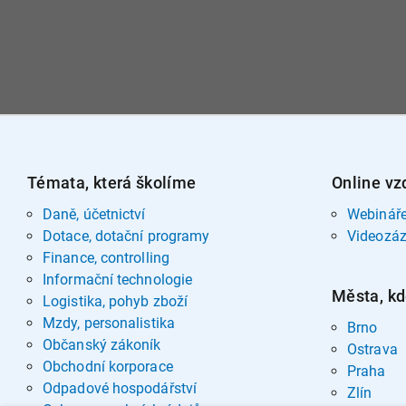
Témata, která školíme
Online vz
Daně, účetnictví
Webinář
Dotace, dotační programy
Videozá
Finance, controlling
Informační technologie
Města, kd
Logistika, pohyb zboží
Mzdy, personalistika
Brno
Občanský zákoník
Ostrava
Obchodní korporace
Praha
Odpadové hospodářství
Zlín