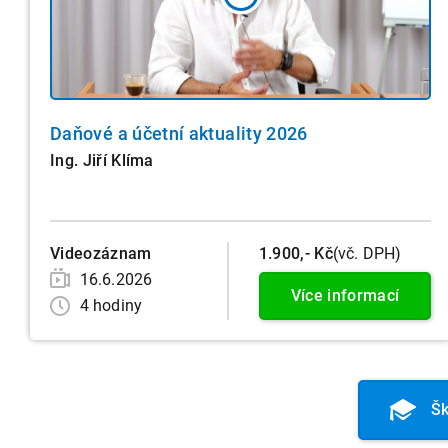
Daňové a účetní aktuality 2026
Ing. Jiří Klíma
Videozáznam
1.900,- Kč
(vč. DPH)
16.6.2026
Více informací
4 hodiny
Šk