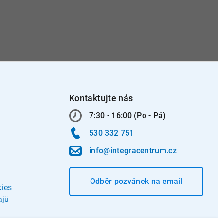
Kontaktujte nás
7:30 - 16:00 (Po - Pá)
530 332 751
info@integracentrum.cz
Odběr pozvánek
na email
kies
ajů