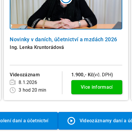
Novinky v daních, účetnictví a mzdách 2026
Ing. Lenka Kruntorádová
Videozáznam
1.900,- Kč
(vč. DPH)
8.1.2026
Více informací
3 hod 20 min
olení daní a účetnictví
Videozáznamy daní a úč