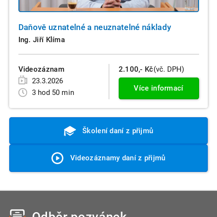
Daňově uznatelné a neuznatelné náklady
Ing. Jiří Klíma
Videozáznam
2.100,- Kč
(vč. DPH)
23.3.2026
Více informací
3 hod 50 min
Školení daní z přijmů
Videozáznamy daní z přijmů