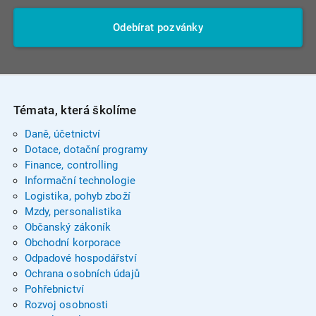
Odebírat pozvánky
Témata, která školíme
Daně, účetnictví
Dotace, dotační programy
Finance, controlling
Informační technologie
Logistika, pohyb zboží
Mzdy, personalistika
Občanský zákoník
Obchodní korporace
Odpadové hospodářství
Ochrana osobních údajů
Pohřebnictví
Rozvoj osobnosti