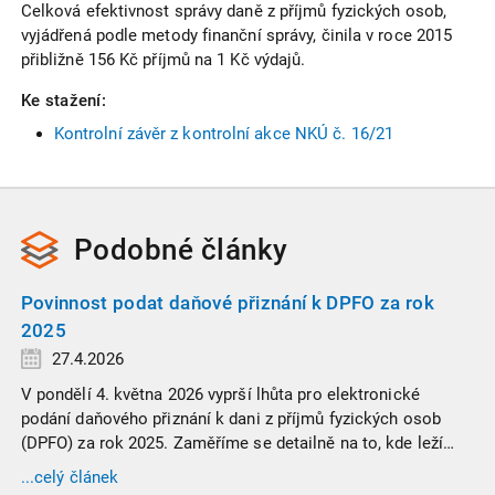
Celková efektivnost správy daně z příjmů fyzických osob,
vyjádřená podle metody finanční správy, činila v roce 2015
přibližně 156 Kč příjmů na 1 Kč výdajů.
Ke stažení:
Kontrolní závěr z kontrolní akce NKÚ č. 16/21
Podobné
články
Povinnost podat daňové přiznání k DPFO za rok
2025
27.4.2026
V pondělí 4. května 2026 vyprší lhůta pro elektronické
podání daňového přiznání k dani z příjmů fyzických osob
(DPFO) za rok 2025. Zaměříme se detailně na to, kde leží
hranice povinnosti přiznání podat, jaké jsou nejčastější
...celý článek
chytáky v soubězích příjmů a na co si dát v roce 2026