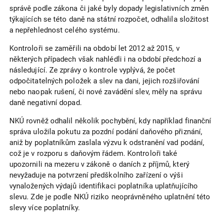
správě podle zákona či jaké byly dopady legislativních změn
týkajících se této daně na státní rozpočet, odhalila složitost
a nepřehlednost celého systému.
Kontroloři se zaměřili na období let 2012 až 2015, v
některých případech však nahlédli i na období předchozí a
následující. Ze zprávy o kontrole vyplývá, že počet
odpočitatelných položek a slev na dani, jejich rozšiřování
nebo naopak rušení, či nové zavádění slev, měly na správu
daně negativní dopad.
NKÚ rovněž odhalil několik pochybění, kdy například finanční
správa uložila pokutu za pozdní podání daňového přiznání,
aniž by poplatníkům zaslala výzvu k odstranění vad podání,
což je v rozporu s daňovým řádem. Kontroloři také
upozornili na mezeru v zákoně o daních z příjmů, který
nevyžaduje na potvrzení předškolního zařízení o výši
vynaložených výdajů identifikaci poplatníka uplatňujícího
slevu. Zde je podle NKÚ riziko neoprávněného uplatnění této
slevy více poplatníky.