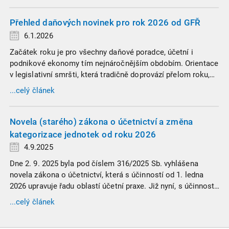
obzvlášť pozor.
Přehled daňových novinek pro rok 2026 od GFŘ
6.1.2026
Začátek roku je pro všechny daňové poradce, účetní i
podnikové ekonomy tím nejnáročnějším obdobím. Orientace
v legislativní smršti, která tradičně doprovází přelom roku,
vyžaduje nastudovat všechny novely a doprovodné
...celý článek
informace. Generální finanční ředitelství (GFŘ) zveřejnilo
souhrnný materiál, který by neměl chybět v záložkách
žádného daňového profesionála.
Novela (starého) zákona o účetnictví a změna
kategorizace jednotek od roku 2026
4.9.2025
Dne 2. 9. 2025 byla pod číslem 316/2025 Sb. vyhlášena
novela zákona o účetnictví, která s účinností od 1. ledna
2026 upravuje řadu oblastí účetní praxe. Již nyní, s účinností
od 3. září 2025, platí nová, zvýšená kritéria pro zařazení firem
...celý článek
do velikostních a použijí se zpětně již pro účetní období
započaté v roce 2024.