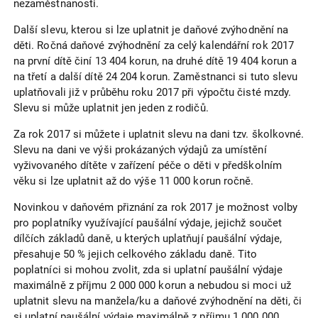
nezaměstnanosti.
Další slevu, kterou si lze uplatnit je daňové zvýhodnění na
děti. Ročná daňové zvýhodnění za celý kalendářní rok 2017
na první dítě činí 13 404 korun, na druhé dítě 19 404 korun a
na třetí a další dítě 24 204 korun. Zaměstnanci si tuto slevu
uplatňovali již v průběhu roku 2017 při výpočtu čisté mzdy.
Slevu si může uplatnit jen jeden z rodičů.
Za rok 2017 si můžete i uplatnit slevu na dani tzv. školkovné.
Slevu na dani ve výši prokázaných výdajů za umístění
vyživovaného dítěte v zařízení péče o děti v předškolním
věku si lze uplatnit až do výše 11 000 korun ročně.
Novinkou v daňovém přiznání za rok 2017 je možnost volby
pro poplatníky využívající paušální výdaje, jejichž součet
dílčích základů daně, u kterých uplatňují paušální výdaje,
přesahuje 50 % jejich celkového základu daně. Tito
poplatníci si mohou zvolit, zda si uplatní paušální výdaje
maximálně z příjmu 2 000 000 korun a nebudou si moci už
uplatnit slevu na manžela/ku a daňové zvýhodnění na děti, či
si uplatní paušální výdaje maximálně z příjmu 1 000 000