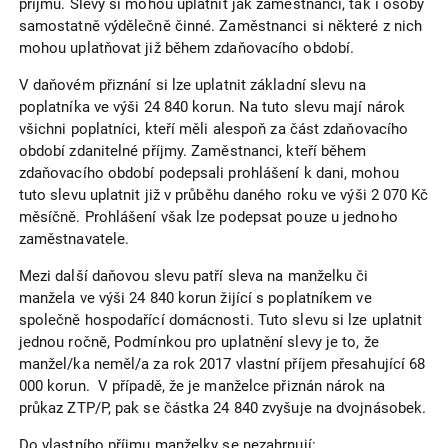
příjmů. Slevy si mohou uplatnit jak zaměstnanci, tak i osoby
samostatně výdělečně činné. Zaměstnanci si některé z nich
mohou uplatňovat již během zdaňovacího období.
V daňovém přiznání si lze uplatnit základní slevu na
poplatníka ve výši 24 840 korun. Na tuto slevu mají nárok
všichni poplatníci, kteří měli alespoň za část zdaňovacího
období zdanitelné příjmy. Zaměstnanci, kteří během
zdaňovacího období podepsali prohlášení k dani, mohou
tuto slevu uplatnit již v průběhu daného roku ve výši 2 070 Kč
měsíčně. Prohlášení však lze podepsat pouze u jednoho
zaměstnavatele.
Mezi další daňovou slevu patří sleva na manželku či
manžela ve výši 24 840 korun žijící s poplatníkem ve
společně hospodařící domácnosti. Tuto slevu si lze uplatnit
jednou ročně, Podmínkou pro uplatnění slevy je to, že
manžel/ka neměl/a za rok 2017 vlastní příjem přesahující 68
000 korun. V případě, že je manželce přiznán nárok na
průkaz ZTP/P, pak se částka 24 840 zvyšuje na dvojnásobek.
Do vlastního příjmu manželky se nezahrnují: