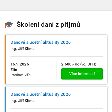
do velikostních a použijí se zpětně již pro účetní období
započaté v roce 2024.
Školení daní z přijmů
Daňové a účetní aktuality 2026
Ing. Jiří Klíma
16.9.2026
2.600,- Kč
(vč. DPH)
Zlín
Více informací
Interhotel Zlín
Daňové a účetní aktuality 2026
Ing. Jiří Klíma