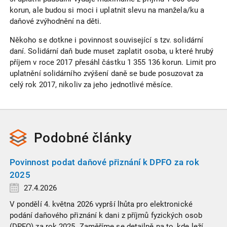
korun, ale budou si moci i uplatnit slevu na manžela/ku a
daňové zvýhodnění na děti.
Někoho se dotkne i povinnost související s tzv. solidární
daní. Solidární daň bude muset zaplatit osoba, u které hrubý
příjem v roce 2017 přesáhl částku 1 355 136 korun. Limit pro
uplatnění solidárního zvýšení daně se bude posuzovat za
celý rok 2017, nikoliv za jeho jednotlivé měsíce.
Podobné
články
Povinnost podat daňové přiznání k DPFO za rok
2025
27.4.2026
V pondělí 4. května 2026 vyprší lhůta pro elektronické
podání daňového přiznání k dani z příjmů fyzických osob
(DPFO) za rok 2025. Zaměříme se detailně na to, kde leží