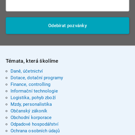
Odebírat pozvánky
Témata, která školíme
Daně, účetnictví
Dotace, dotační programy
Finance, controlling
Informační technologie
Logistika, pohyb zboží
Mzdy, personalistika
Občanský zákoník
Obchodní korporace
Odpadové hospodářství
Ochrana osobních údajů