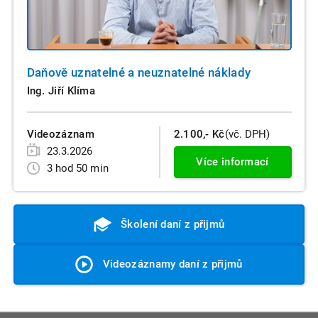
Daňově uznatelné a neuznatelné náklady
Ing. Jiří Klíma
Videozáznam
2.100,- Kč
(vč. DPH)
23.3.2026
Více informací
3 hod 50 min
Školení daní z přijmů
Videozáznamy daní z přijmů