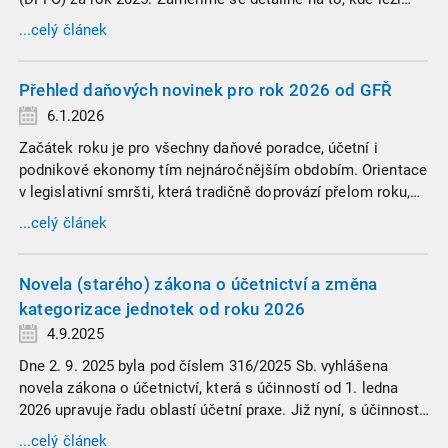
hranice povinnosti přiznání podat, jaké jsou nejčastější
...celý článek
chytáky v soubězích příjmů a na co si dát v roce 2026
obzvlášť pozor.
Přehled daňových novinek pro rok 2026 od GFŘ
6.1.2026
Začátek roku je pro všechny daňové poradce, účetní i
podnikové ekonomy tím nejnáročnějším obdobím. Orientace
v legislativní smršti, která tradičně doprovází přelom roku,
vyžaduje nastudovat všechny novely a doprovodné
...celý článek
informace. Generální finanční ředitelství (GFŘ) zveřejnilo
souhrnný materiál, který by neměl chybět v záložkách
žádného daňového profesionála.
Novela (starého) zákona o účetnictví a změna
kategorizace jednotek od roku 2026
4.9.2025
Dne 2. 9. 2025 byla pod číslem 316/2025 Sb. vyhlášena
novela zákona o účetnictví, která s účinností od 1. ledna
2026 upravuje řadu oblastí účetní praxe. Již nyní, s účinností
od 3. září 2025, platí nová, zvýšená kritéria pro zařazení firem
...celý článek