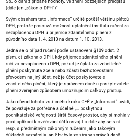
Sb., o dani z přidané hodnoty, ve znění pozdějších předpisů
(dále jen „zákon o DPH“)“.
Svým obsahem tato „Informace“ určitě potěší většinu plátců
DPH, protože posouvá možnost uplatnění institutu ručení za
nezaplacenou DPH u příjemce zdanitelného plnění z
původního data 1. 4. 2013 na datum 1. 10. 2013.
Jedná se o případ ručení podle ustanovení §109 odst. 2
písm. c) zákona o DPH, kdy příjemce zdanitelného plnění
ručí za nezaplacenou DPH, pokud je úplata za zdanitelné
plnění poskytnuta zcela nebo zčásti bezhotovostním
převodem na jiný účet, než je účet poskytovatele
zdanitelného plnění, který je správcem daně u poskytovatele
plnění zveřejněn způsobem umožňujícím dálkový přístup.
Jako důvod tohoto vstřícného kroku GFŘ v „Informaci“ uvádí,
že považuje za potřebné a účelné „… poskytnou
podnikatelské veřejnosti širší časový prostor, aby si mohla v
praxi aplikaci k ověřování účtů osvojit a dále aby se s ní
resp. s předmětným zákonným ručením jako takovým
důkladně seznámila, aniž by byla ze strany správců daně