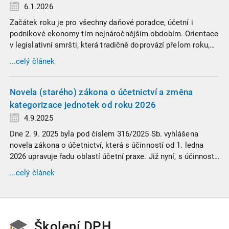
6.1.2026
Začátek roku je pro všechny daňové poradce, účetní i
podnikové ekonomy tím nejnáročnějším obdobím. Orientace
v legislativní smršti, která tradičně doprovází přelom roku,
vyžaduje nastudovat všechny novely a doprovodné
...celý článek
informace. Generální finanční ředitelství (GFŘ) zveřejnilo
souhrnný materiál, který by neměl chybět v záložkách
žádného daňového profesionála.
Novela (starého) zákona o účetnictví a změna
kategorizace jednotek od roku 2026
4.9.2025
Dne 2. 9. 2025 byla pod číslem 316/2025 Sb. vyhlášena
novela zákona o účetnictví, která s účinností od 1. ledna
2026 upravuje řadu oblastí účetní praxe. Již nyní, s účinností
od 3. září 2025, platí nová, zvýšená kritéria pro zařazení firem
...celý článek
do velikostních a použijí se zpětně již pro účetní období
započaté v roce 2024.
Školení DPH