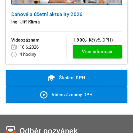
Daňové a účetní aktuality 2026
Ing. Jiří Klíma
Videozáznam
1.900,- Kč
(vč. DPH)
16.6.2026
Více informací
4 hodiny
Školení DPH
Videozáznamy DPH
Odběr pozvánek